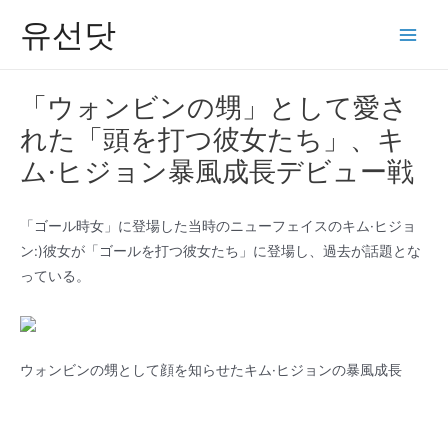
콘
유선닷
텐
Main
츠
Men
로
「ウォンビンの甥」として愛さ
건
れた「頭を打つ彼女たち」、キ
너
뛰
ム·ヒジョン暴風成長デビュー戦
기
「ゴール時女」に登場した当時のニューフェイスのキム·ヒジョ
ン:)彼女が「ゴールを打つ彼女たち」に登場し、過去が話題とな
っている。
ウォンビンの甥として顔を知らせたキム·ヒジョンの暴風成長