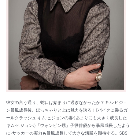
彼女の言う通り、蛇口は始まりに過ぎなかったか？キム·ヒジョ
ン暴風成長後、ぽっちゃりと上は魅力を誇る！[バイクに乗るガ
ールクラッシュ キム·ヒジョンの姿:]あまりにも大きく成長した
キム·ヒジョン:)「ウォンビン甥」子役俳優から暴風成長したよう
に-サッカーの実力も暴風成長して大きな活躍を期待する。SBS