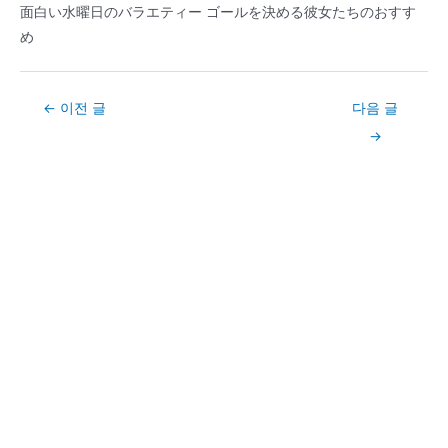
面白い水曜日のバラエティー ゴールを決める彼女たちのおすす
め
Post
←
이전 글
다음 글
navigation
→