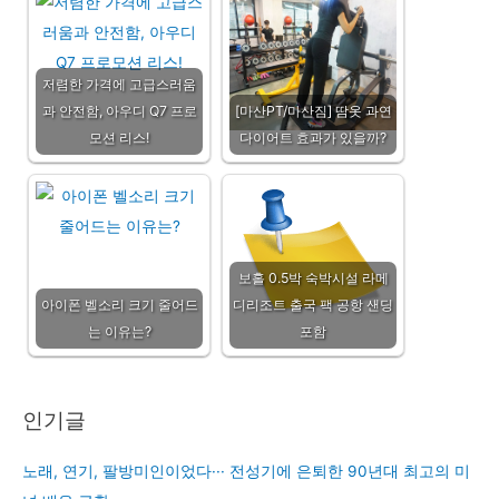
저렴한 가격에 고급스러움
과 안전함, 아우디 Q7 프로
[마산PT/마산짐] 땀옷 과연
모션 리스!
다이어트 효과가 있을까?
보홀 0.5박 숙박시설 라메
아이폰 벨소리 크기 줄어드
디리조트 출국 팩 공항 샌딩
는 이유는?
포함
인기글
노래, 연기, 팔방미인이었다··· 전성기에 은퇴한 90년대 최고의 미