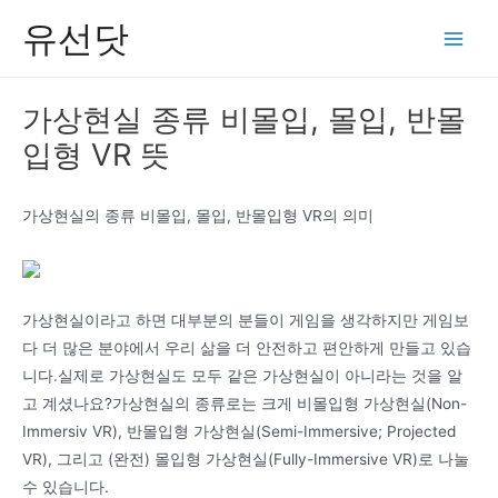
콘
유선닷
텐
Main
츠
Men
로
가상현실 종류 비몰입, 몰입, 반몰
건
입형 VR 뜻
너
뛰
기
가상현실의 종류 비몰입, 몰입, 반몰입형 VR의 의미
가상현실이라고 하면 대부분의 분들이 게임을 생각하지만 게임보
다 더 많은 분야에서 우리 삶을 더 안전하고 편안하게 만들고 있습
니다.실제로 가상현실도 모두 같은 가상현실이 아니라는 것을 알
고 계셨나요?가상현실의 종류로는 크게 비몰입형 가상현실(Non-
Immersiv VR), 반몰입형 가상현실(Semi-Immersive; Projected
VR), 그리고 (완전) 몰입형 가상현실(Fully-Immersive VR)로 나눌
수 있습니다.