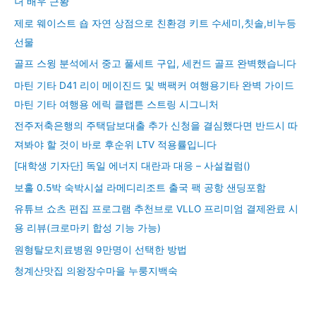
녀 배우 근황
제로 웨이스트 숍 자연 상점으로 친환경 키트 수세미,칫솔,비누등
선물
골프 스윙 분석에서 중고 풀세트 구입, 세컨드 골프 완벽했습니다
마틴 기타 D41 리이 메이진드 및 백팩커 여행용기타 완벽 가이드
마틴 기타 여행용 에릭 클랩튼 스트링 시그니처
전주저축은행의 주택담보대출 추가 신청을 결심했다면 반드시 따
져봐야 할 것이 바로 후순위 LTV 적용률입니다
[대학생 기자단] 독일 에너지 대란과 대응 – 사설컬럼()
보홀 0.5박 숙박시설 라메디리조트 출국 팩 공항 샌딩포함
유튜브 쇼츠 편집 프로그램 추천브로 VLLO 프리미엄 결제완료 시
용 리뷰(크로마키 합성 기능 가능)
원형탈모치료병원 9만명이 선택한 방법
청계산맛집 의왕장수마을 누룽지백숙