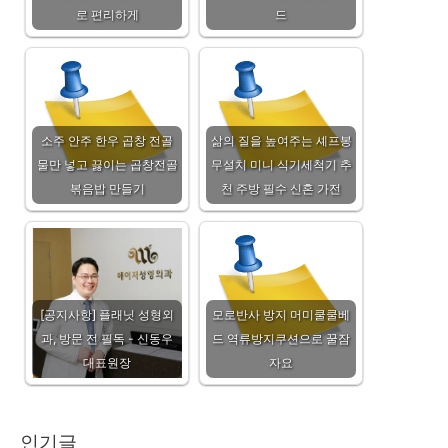
로 편리하게
드
소주 안주 한우 곱창 전골
삶의 질을 높여주는 셰프봉
물만 넣고 끓이는 곱창전골
무설치 미니 식기세척기 추
볶음밥 만들기
천 주방 필수 신혼 가전
[공지사항] 플래닛 성형외
모로반사 방지 머미쿨쿨베
과, 방문 전 필독 - 신동우
드 역류방지쿠션으로 꿀잠
대표원장
자요
인기글