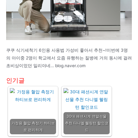
쿠쿠 식기세척기 6인용 사용법 가성비 좋아서 추천~!이번에 3명
의 아이중 2명이 학교에서 요즘 유행하는 질병에 거의 동시에 걸려
초비상이었던 일리야네… blog.naver.com
인기글
30대 패션시계 연말선물
가정용 혈압 측정기 하티브
추천 다니엘 웰링턴 할인코
로 편리하게
드