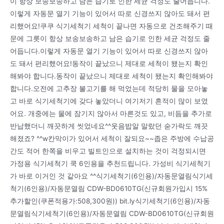
이 항상 보송보송하고 남은 습기로 인한 세균 걱정도 줄어듭니다.
이렇게 자동문 열기 기능이 있어서 따로 신경쓰지 않아도 돼서 편
리했어요!쿠쿠 식기세척기 세척이 끝나면 자동으로 건조해주기 때
문에 그릇이 항상 보송보송하고 남은 습기로 인한 세균 걱정도 줄
어듭니다.이렇게 자동문 열기 기능이 있어서 따로 신경쓰지 않아
도 돼서 편리했어요!동작이 끝났으니 제대로 세척이 됐는지 확인
해봐야 합니다.동작이 끝났으니 제대로 세척이 됐는지 확인해봐야
합니다.오전에 고추장 불고기를 해 먹었는데 적당히 물을 모아놓
고 바로 식기세척기에 갖다 놓았더니 여기저기 흔적이 많이 보였
어요. 개중에는 물에 잠기지 않아서 마른것도 있고, 비듬을 추가로
반납했더니 깨끗하게 씻었네요^^웃음밥알 말랐던 숟가락도 깨끗
해졌죠? ^^w칸막이가 있어서 세척이 잘되요~~좁은 주방에 수납공
간도 적어 한쪽을 비우고 빌트인으로 설치하는 것이 걱정되시면
가정용 식기세척기 쿡 6인용을 추천드립니다. 가성비 식기세척기
가 바로 이거인 것 같아요 ^^식기세척기(6인용)/자동문열림식기세
척기(6인용)/자동문열림 CDW-BD0610TG(신규회원가입시 15%
추가할인(쿠폰적용가:508,300원)) bit.ly식기세척기(6인용)/자동
문열림식기세척기(6인용)/자동문열림 CDW-BD0610TG(신규회원