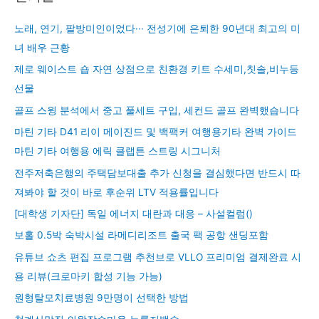
노래, 연기, 팔방미인이었다··· 전성기에 은퇴한 90년대 최고의 미
녀 배우 근황
제로 웨이스트 숍 자연 상점으로 친환경 키트 수세미,칫솔,비누등
선물
골프 스윙 분석에서 중고 풀세트 구입, 세컨드 골프 완벽했습니다
마틴 기타 D41 리이 메이진드 및 백팩커 여행용기타 완벽 가이드
마틴 기타 여행용 에릭 클랩튼 스트링 시그니처
전주저축은행의 주택담보대출 추가 신청을 결심했다면 반드시 따
져봐야 할 것이 바로 후순위 LTV 적용률입니다
[대학생 기자단] 독일 에너지 대란과 대응 – 사설컬럼()
보홀 0.5박 숙박시설 라메디리조트 출국 팩 공항 샌딩포함
유튜브 쇼츠 편집 프로그램 추천브로 VLLO 프리미엄 결제완료 시
용 리뷰(크로마키 합성 기능 가능)
원형탈모치료병원 9만명이 선택한 방법