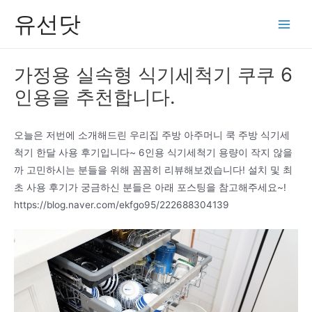
콘
유선닷
텐
Main
츠
Men
로
가정용 실속형 식기세척기 쿠쿠 6
건
인용을 추천합니다.
너
뛰
기
오늘은 저번에 소개해드린 우리집 주방 아주머니 쿡 주방 식기세
척기 한달 사용 후기입니다~ 6인용 식기세척기 용량이 작지 않을
까 고민하시는 분들을 위해 꼼꼼히 리뷰해보겠습니다! 설치 및 최
초 사용 후기가 궁금하신 분들은 아래 포스팅을 참고해주세요~!
https://blog.naver.com/ekfgo95/222688304139