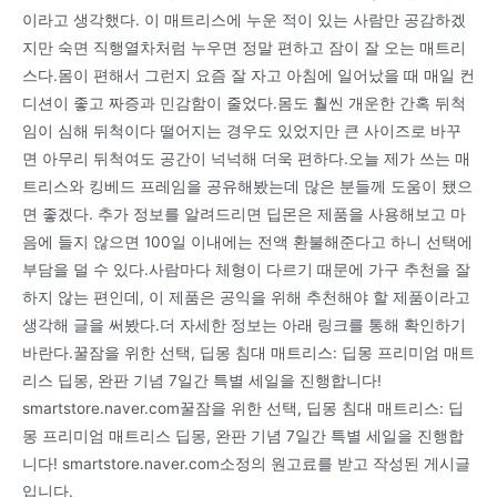
이라고 생각했다. 이 매트리스에 누운 적이 있는 사람만 공감하겠
지만 숙면 직행열차처럼 누우면 정말 편하고 잠이 잘 오는 매트리
스다.몸이 편해서 그런지 요즘 잘 자고 아침에 일어났을 때 매일 컨
디션이 좋고 짜증과 민감함이 줄었다.몸도 훨씬 개운한 간혹 뒤척
임이 심해 뒤척이다 떨어지는 경우도 있었지만 큰 사이즈로 바꾸
면 아무리 뒤척여도 공간이 넉넉해 더욱 편하다.오늘 제가 쓰는 매
트리스와 킹베드 프레임을 공유해봤는데 많은 분들께 도움이 됐으
면 좋겠다. 추가 정보를 알려드리면 딥몬은 제품을 사용해보고 마
음에 들지 않으면 100일 이내에는 전액 환불해준다고 하니 선택에
부담을 덜 수 있다.사람마다 체형이 다르기 때문에 가구 추천을 잘
하지 않는 편인데, 이 제품은 공익을 위해 추천해야 할 제품이라고
생각해 글을 써봤다.더 자세한 정보는 아래 링크를 통해 확인하기
바란다.꿀잠을 위한 선택, 딥몽 침대 매트리스: 딥몽 프리미엄 매트
리스 딥몽, 완판 기념 7일간 특별 세일을 진행합니다!
smartstore.naver.com꿀잠을 위한 선택, 딥몽 침대 매트리스: 딥
몽 프리미엄 매트리스 딥몽, 완판 기념 7일간 특별 세일을 진행합
니다! smartstore.naver.com소정의 원고료를 받고 작성된 게시글
입니다.