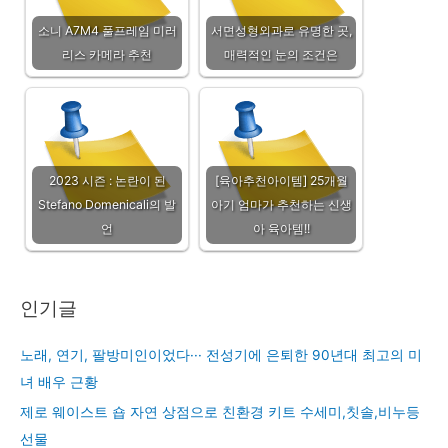
소니 A7M4 풀프레임 미러
서면성형외과로 유명한 곳,
리스 카메라 추천
매력적인 눈의 조건은
2023 시즌 : 논란이 된
[육아추천아이템] 25개월
Stefano Domenicali의 발
아기 엄마가 추천하는 신생
언
아 육아템!!
인기글
노래, 연기, 팔방미인이었다··· 전성기에 은퇴한 90년대 최고의 미
녀 배우 근황
제로 웨이스트 숍 자연 상점으로 친환경 키트 수세미,칫솔,비누등
선물