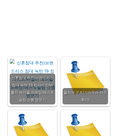
신혼침대 추천)브랜드리스
침대 녹턴 19 킹사이즈/버
틀러 메이플 프레임/베스트
물리의 구조(가와무라 야스
슬립 쇼룸 방문기
후미)