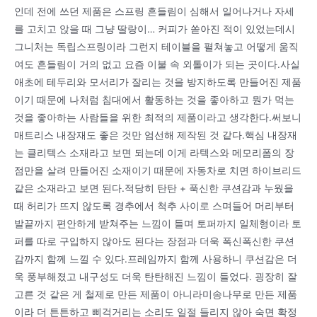
인데 전에 쓰던 제품은 스프링 흔들림이 심해서 일어나거나 자세
를 고치고 앉을 때 그냥 딸랑이… 커피가 쏟아진 적이 있었는데시
그니처는 독립스프링이라 그런지 테이블을 펼쳐놓고 어떻게 움직
여도 흔들림이 거의 없고 요즘 이불 속 외톨이가 되는 곳이다.사실
애초에 테두리와 모서리가 잘리는 것을 방지하도록 만들어진 제품
이기 때문에 나처럼 침대에서 활동하는 것을 좋아하고 뭔가 먹는
것을 좋아하는 사람들을 위한 최적의 제품이라고 생각한다.써보니
매트리스 내장재도 좋은 것만 엄선해 제작된 것 같다.핵심 내장재
는 클리텍스 소재라고 보면 되는데 이게 라텍스와 메모리폼의 장
점만을 살려 만들어진 소재이기 때문에 자동차로 치면 하이브리드
같은 소재라고 보면 된다.적당히 탄탄 + 푹신한 쿠션감과 누웠을
때 허리가 뜨지 않도록 경추에서 척추 사이로 스며들어 머리부터
발끝까지 편안하게 받쳐주는 느낌이 들며 토퍼까지 일체형이라 토
퍼를 따로 구입하지 않아도 된다는 장점과 더욱 폭신폭신한 쿠션
감까지 함께 느낄 수 있다.프레임까지 함께 사용하니 쿠션감은 더
욱 풍부해졌고 내구성도 더욱 탄탄해진 느낌이 들었다. 굉장히 잘
고른 것 같은 게 철제로 만든 제품이 아니라미송나무로 만든 제품
이라 더 튼튼하고 삐걱거리는 소리도 일절 들리지 않아 숙면 확정