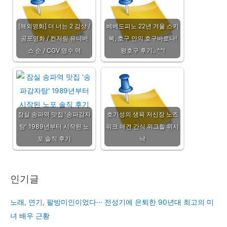
[해외영화] 더 너는 2 감상 /
베베도피노 22년 겨울 스키
공포영화 / 컨저링 유니버
복, 호구 안의 호구바로나!
스 순 / CGV 영수 역
왕호구 후기.. ^^!
잠실 송파역 맛집 '송파감자
호기성의 생육 저신장 노즈
탕' 1989년부터 시작된 노
워크 애견 간식 위그힐 위시
포 솔직 후기
낙
인기글
노래, 연기, 팔방미인이었다··· 전성기에 은퇴한 90년대 최고의 미
녀 배우 근황