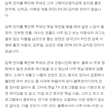
입력 언어를 확인해 주세요.그저 그랬어요앵커감독 정지영 출연
천우희, 신하균, 이혜영 개봉 2022.04.20.감지된 언어가 없습니
다.
입력 언어를 확인해 주세요.옛날 독전을 봤을 때와 같은 느낌이 들
었어. 진부한 연출. 대사도 연출도 너무 믿고 보는 마동석의 개그도
별로 없는 이빨을 날것으로 뽑는 장면은 생각난다.악인전 감독 이
원태 출연 마동석, 김무열, 김성규 개봉 2019.05.15.감지된 언어가
없습니다.
입력 언어를 확인해 주세요.군대 연등시간에 봤어. 올레 tv 무료 영
화에서 발견.초호화 캐스팅을 보고 켰는데 너무 옛날 영화라 당황
했다. 소재가 새롭고 나름의 반전도 있고, 풍자도 있어서 집중해서
볼만한 유머 코드는 좀 시대에 뒤떨어져 있다.블랙코미디인데 요
즘 정서랑 달라서 좀 그러네.옛날 TV 프로그램을 보는 기분으로 보
면 재미있을 것 같고, 이걸 보고 웃으면 옛날 사람, 그리고 개그 프
로그램에서 콩트하는 연기로 진행되는 요즘에는 이런 영화가 없는
것 같아요. 다들 규모가 너무 크다. 블록버스터 너무 비싸–이런 소