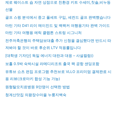
제로 웨이스트 숍 자연 상점으로 친환경 키트 수세미,칫솔,비누등
선물
골프 스윙 분석에서 중고 풀세트 구입, 세컨드 골프 완벽했습니다
마틴 기타 D41 리이 메이진드 및 백팩커 여행용기타 완벽 가이드
마틴 기타 여행용 에릭 클랩튼 스트링 시그니처
전주저축은행의 주택담보대출 추가 신청을 결심했다면 반드시 따
져봐야 할 것이 바로 후순위 LTV 적용률입니다
[대학생 기자단] 독일 에너지 대란과 대응 – 사설컬럼()
보홀 0.5박 숙박시설 라메디리조트 출국 팩 공항 샌딩포함
유튜브 쇼츠 편집 프로그램 추천브로 VLLO 프리미엄 결제완료 시
용 리뷰(크로마키 합성 기능 가능)
원형탈모치료병원 9만명이 선택한 방법
청계산맛집 의왕장수마을 누룽지백숙