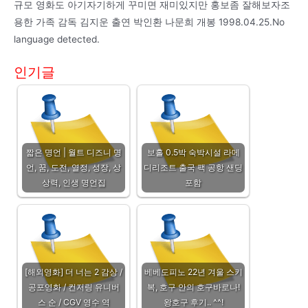
규모 영화도 아기자기하게 꾸미면 재미있지만 홍보좀 잘해보자조
용한 가족 감독 김지운 출연 박인환 나문희 개봉 1998.04.25.No
language detected.
인기글
짧은 명언 | 월트 디즈니 명
보홀 0.5박 숙박시설 라메
언, 꿈, 도전, 열정, 성장, 상
디리조트 출국 팩 공항 샌딩
상력, 인생 명언집
포함
[해외영화] 더 너는 2 감상 /
베베도피노 22년 겨울 스키
공포영화 / 컨저링 유니버
복, 호구 안의 호구바로나!
스 순 / CGV 영수 역
왕호구 후기.. ^^!