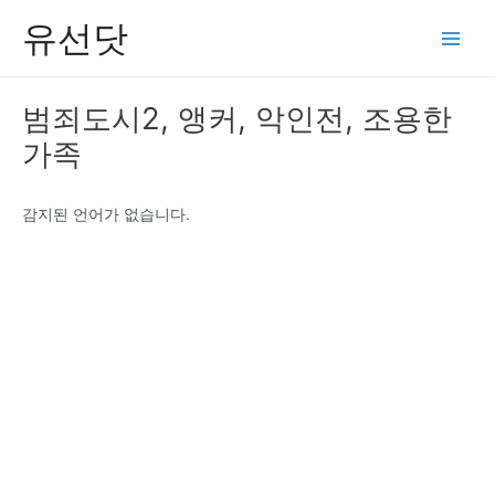
콘
유선닷
텐
Main
츠
Men
로
범죄도시2, 앵커, 악인전, 조용한
건
가족
너
뛰
기
감지된 언어가 없습니다.