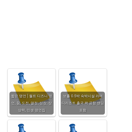
짧은 명언 | 월트 디즈니 명
보홀 0.5박 숙박시설 라메
언, 꿈, 도전, 열정, 성장, 상
디리조트 출국 팩 공항 샌딩
상력, 인생 명언집
포함