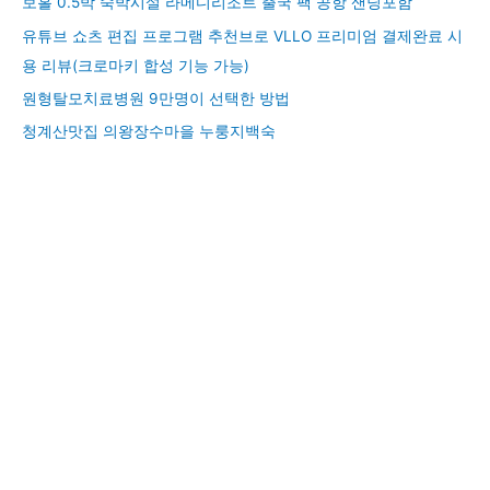
보홀 0.5박 숙박시설 라메디리조트 출국 팩 공항 샌딩포함
유튜브 쇼츠 편집 프로그램 추천브로 VLLO 프리미엄 결제완료 시
용 리뷰(크로마키 합성 기능 가능)
원형탈모치료병원 9만명이 선택한 방법
청계산맛집 의왕장수마을 누룽지백숙