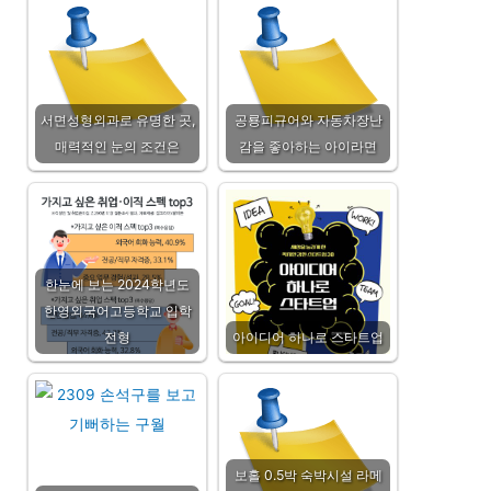
서면성형외과로 유명한 곳,
공룡피규어와 자동차장난
매력적인 눈의 조건은
감을 좋아하는 아이라면
한눈에 보는 2024학년도
한영외국어고등학교 입학
전형
아이디어 하나로 스타트업
보홀 0.5박 숙박시설 라메