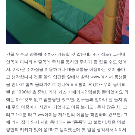
건물 위주로 양쪽에 주차가 가능할 것 같은데.. 4대 정도? 그런데
안쪽이 아니라 바깥쪽에 주차를 못하면 주차가 좀 힘들 수도 있어
서. 가까운 주차장을 이용하거나 대중교통을 이용하는 것이 좋다
고 생각합니다.건물 앞의 입간판 앞에서 찰칵 www여기서 동생들
을 만나고 함께 올라가기로 했나요ㅎㅎ빨리 오겠대~우리 동네의
밴 밴 1990년 초 중반..라테 키즈 카페라니? 덤블링 뿐이었어요 외
에는 아무것도 없고 덤블링만 있으면. 친구들과 얼마나 잘 놀지 않
네.주인 아줌마가 시간이 되었다고 이름 불러도.. 듣지 않은 체. 그
리고 1~2분 타고 ww아이들 개개인의 이름을 확인하러 왔으면. 그
때 가서 집에 와서 저희 동네에서는 “퐁퐁”라고 불렀어.처음 덤블
링만의 키커가 있어 응?라고 생각했는데.옛 일을 생각해서ㅎㅎ서