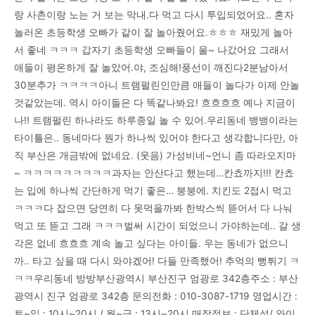
랑 사촌이랑 노는 거 보는 막내.다 먹고 다시 투입되었어요.. 혼자
놀러온 초등학생 오빠가 같이 잘 놀아줬어요.ㅎㅎㅎ 재밌게 놀아
서 좋네 ㅋㅋㅋ 갑자기 초등학생 오빠들이 울~ 나갔어요 그래서
애들이 평온하게 잘 놀았어.야, 조심해!풍선이 깨진다2분남아서
30분추가 ㅋㅋㅋㅋ아니 트램펄린인만큼 애들이 놀다가 이제 안놀
것같았는데. 역시 아이들은 다 똑같나봐요! 흐흐흐흐 예나 지금이
나!! 트램펄린 하나라도 하루종일 놀 수 있어.우리동네 뱅뱅이라는
타이틀은.. 동네마다 뭔가 하나씩 있어야 한다고 생각합니다만, 아
직 부산은 개금밖에 없네요. (웃음) 가성비네~언니 좀 따라오지마
~ ㅋㅋㅋㅋㅋㅋㅋㅋㅋ과자는 안산다고 했는데…칸쵸까지!!! 칸쵸
는 입에 하나씩 간단하게 먹기 좋은… 붕붕에. 치킨도 2접시 먹고
ㅋㅋㅋ다 잡으면 당연히 다 못먹을까봐 한박스씩 뜯어서 다 나눠
먹고 또 뜯고 그래 ㅋㅋㅋ벌써 시간이 되었으니 가야하는데.. 갈 생
각은 없네 흐흐흐 계속 놀고 싶다는 아이들. 우는 동네가 없으니
까.. 타고 싶을 때 다시 와야겠어! 다들 만족했어! 추억의 뻥튀기 ㅋ
ㅋㅋ우리동네 방방부산광역시 부산진구 엄광로 342층주소 : 부산
광역시 진구 엄광로 342층 문의전화 : 010-3087-1719 영업시간 :
토~일 : 10시~20시 / 월~금 : 13시~20시 매장정보 : 단체석/ 와이