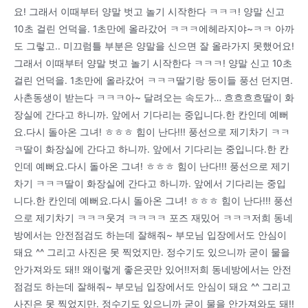
요! 그래서 이때부터 양말 벗고 놀기 시작한다 ㅋㅋㅋ! 양말 신고
10초 걸린 언덕을. 1초만에 올라갔어 ㅋㅋㅋ에헤라지야~ㅋㅋ 아까
도 그렇고.. 미끄럼틀 부분은 양말을 신으면 잘 올라가지 못했어요!
그래서 이때부터 양말 벗고 놀기 시작한다 ㅋㅋㅋ! 양말 신고 10초
걸린 언덕을. 1초만에 올라갔어 ㅋㅋㅋ딸기랑 둥이들 풍선 던지면.
사촌동생이 받는다 ㅋㅋㅋ아~ 달려오는 속도가… 흐흐흐흐딸이 화
장실에 간다고 하니까. 앞에서 기다리는 중입니다.한 칸인데 예뻐
요.다시 돌아온 그녀! ㅎㅎㅎ 힘이 난다!!! 풍선으로 제기차기 ㅋㅋ
ㅋ딸이 화장실에 간다고 하니까. 앞에서 기다리는 중입니다.한 칸
인데 예뻐요.다시 돌아온 그녀! ㅎㅎㅎ 힘이 난다!!! 풍선으로 제기
차기 ㅋㅋㅋ딸이 화장실에 간다고 하니까. 앞에서 기다리는 중입
니다.한 칸인데 예뻐요.다시 돌아온 그녀! ㅎㅎㅎ 힘이 난다!!! 풍선
으로 제기차기 ㅋㅋㅋ웃겨 ㅋㅋㅋㅋ 포즈 재밌어 ㅋㅋㅋ저희 동네
방에서는 안전점검도 하는데 잘해줘~ 부모님 입장에서도 안심이
돼요 ^^ 그리고 사진은 못 찍었지만. 정수기도 있으니까 굳이 물을
안가져와도 돼!! 왜이렇게 좋은곳만 있어!!저희 동네방에서는 안전
점검도 하는데 잘해줘~ 부모님 입장에서도 안심이 돼요 ^^ 그리고
사진은 못 찍었지만. 정수기도 있으니까 굳이 물을 안가져와도 돼!!