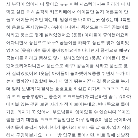
서 부담이 없어서 더 좋아요 ㅠㅠ 이런 시스템에서는 차라리 더 사
먹고 싶죠 ㅎㅎ 솔직히 키즈카페에서 아이들만 놀지 어른들이 안
놀고 아이들 케어만 하는데. 입장료를 내야하는곳 싫었는데..(특별
히 음료도 주지않는곳-.-)뛰어다니면서 풍선으로 배구? 공놀이를
하라고 풍선도 몇개 실려있었어요 (웃음) 아이들이 좋아했어요뛰
어다니면서 풍선으로 배구? 공놀이를 하라고 풍선도 몇개 실려있
었어요 (웃음) 아이들이 좋아했어요뛰어다니면서 풍선으로 배구?
공놀이를 하라고 풍선도 몇개 실려있었어요 (웃음) 아이들이 좋아
했어요뛰어다니면서 풍선으로 배구? 공놀이를 하라고 풍선도 몇
개 실려있었어요 (웃음) 아이들이 좋아했어요콩콩 뛰면서 누가 더
높이 뛸까?? 대결할때 누가 더 멀리 뛰는지?? 대결 풍선으로 누가
더 멀리 보낼까?대결하는 흐흐흐흐.화살표 아가씨 ㅋㅋㅋㅋ 귀여
워 ㅋㅋ 공중부양하는 콩순이 ㅋㅋㅋ놀다가 피곤하면 좀 누워아까
테이블 있는 것만 보면 자리가 적어 보이는데요. 반대쪽으로 들어
가면. 의자가 쭉 있어서. 부모님들이 앉아있을 수 있습니다 ^^미끄
럼틀 인기 대만점 ㅋㅋㅋ트램펄린은 아무 장애없이 넓은 곳이라서
아이들이 즐겁게 뛰어다니기 좋아요! ㅎㅎ다들 잘 놀아. 입이 심심
해서 구경해볼게요 ㅋㅋㅋ 방 입구로 들어가면. 바로 옆에 신발장