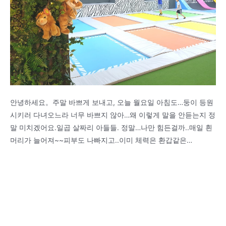
안녕하세요。주말 바쁘게 보내고, 오늘 월요일 아침도…둥이 등원
시키러 다녀오느라 너무 바쁘지 않아…왜 이렇게 말을 안듣는지 정
말 미치겠어요.일곱 살짜리 아들들. 정말…나만 힘든걸까..매일 흰
머리가 늘어져~~피부도 나빠지고..이미 체력은 환갑같은…