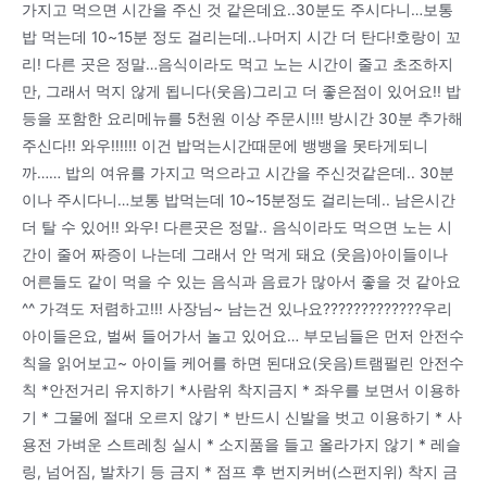
가지고 먹으면 시간을 주신 것 같은데요..30분도 주시다니…보통
밥 먹는데 10~15분 정도 걸리는데..나머지 시간 더 탄다!호랑이 꼬
리! 다른 곳은 정말…음식이라도 먹고 노는 시간이 줄고 초조하지
만, 그래서 먹지 않게 됩니다(웃음)그리고 더 좋은점이 있어요!! 밥
등을 포함한 요리메뉴를 5천원 이상 주문시!!! 방시간 30분 추가해
주신다!! 와우!!!!!! 이건 밥먹는시간때문에 뱅뱅을 못타게되니
까…… 밥의 여유를 가지고 먹으라고 시간을 주신것같은데.. 30분
이나 주시다니…보통 밥먹는데 10~15분정도 걸리는데.. 남은시간
더 탈 수 있어!! 와우! 다른곳은 정말.. 음식이라도 먹으면 노는 시
간이 줄어 짜증이 나는데 그래서 안 먹게 돼요 (웃음)아이들이나
어른들도 같이 먹을 수 있는 음식과 음료가 많아서 좋을 것 같아요
^^ 가격도 저렴하고!!! 사장님~ 남는건 있나요?????????????우리
아이들은요, 벌써 들어가서 놀고 있어요… 부모님들은 먼저 안전수
칙을 읽어보고~ 아이들 케어를 하면 된대요(웃음)트램펄린 안전수
칙 *안전거리 유지하기 *사람위 착지금지 * 좌우를 보면서 이용하
기 * 그물에 절대 오르지 않기 * 반드시 신발을 벗고 이용하기 * 사
용전 가벼운 스트레칭 실시 * 소지품을 들고 올라가지 않기 * 레슬
링, 넘어짐, 발차기 등 금지 * 점프 후 번지커버(스펀지위) 착지 금