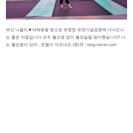
부산 나들이★야에벚꽃 명소로 유명한 유엔기념공원에 다녀오시
는 좋은 아침입니다.모두 월요병 없이 월요일을 맞이했습니까? 나
는 월요병이 있어.. 온몸이 아프네요.(笑)月···blog.naver.com