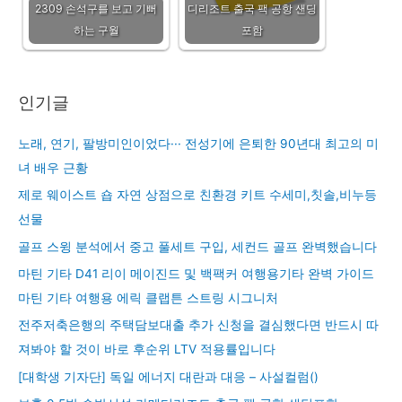
2309 손석구를 보고 기뻐
디리조트 출국 팩 공항 샌딩
하는 구월
포함
인기글
노래, 연기, 팔방미인이었다··· 전성기에 은퇴한 90년대 최고의 미
녀 배우 근황
제로 웨이스트 숍 자연 상점으로 친환경 키트 수세미,칫솔,비누등
선물
골프 스윙 분석에서 중고 풀세트 구입, 세컨드 골프 완벽했습니다
마틴 기타 D41 리이 메이진드 및 백팩커 여행용기타 완벽 가이드
마틴 기타 여행용 에릭 클랩튼 스트링 시그니처
전주저축은행의 주택담보대출 추가 신청을 결심했다면 반드시 따
져봐야 할 것이 바로 후순위 LTV 적용률입니다
[대학생 기자단] 독일 에너지 대란과 대응 – 사설컬럼()