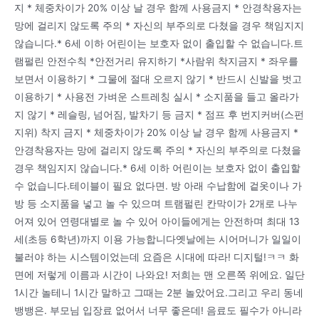
지 * 체중차이가 20% 이상 날 경우 함께 사용금지 * 안경착용자는
망에 걸리지 않도록 주의 * 자신의 부주의로 다쳤을 경우 책임지지
않습니다.* 6세 이하 어린이는 보호자 없이 출입할 수 없습니다.트
램펄린 안전수칙 *안전거리 유지하기 *사람위 착지금지 * 좌우를
보면서 이용하기 * 그물에 절대 오르지 않기 * 반드시 신발을 벗고
이용하기 * 사용전 가벼운 스트레칭 실시 * 소지품을 들고 올라가
지 않기 * 레슬링, 넘어짐, 발차기 등 금지 * 점프 후 번지커버(스펀
지위) 착지 금지 * 체중차이가 20% 이상 날 경우 함께 사용금지 *
안경착용자는 망에 걸리지 않도록 주의 * 자신의 부주의로 다쳤을
경우 책임지지 않습니다.* 6세 이하 어린이는 보호자 없이 출입할
수 없습니다.테이블이 필요 없다면. 방 아래 수납함에 겉옷이나 가
방 등 소지품을 넣고 놀 수 있으며 트램펄린 칸막이가 2개로 나누
어져 있어 연령대별로 놀 수 있어 아이들에게는 안전하며 최대 13
세(초등 6학년)까지 이용 가능합니다옛날에는 시어머니가 일일이
불러야 하는 시스템이었는데 요즘은 시대에 따라! 디지털!ㅋㅋ 화
면에 저렇게 이름과 시간이 나와요! 저희는 맨 오른쪽 위에요. 일단
1시간 놀테니 1시간 말하고 그때는 2분 놀았어요.그리고 우리 동네
뱅뱅은. 부모님 입장료 없어서 너무 좋은데! 음료도 필수가 아니라