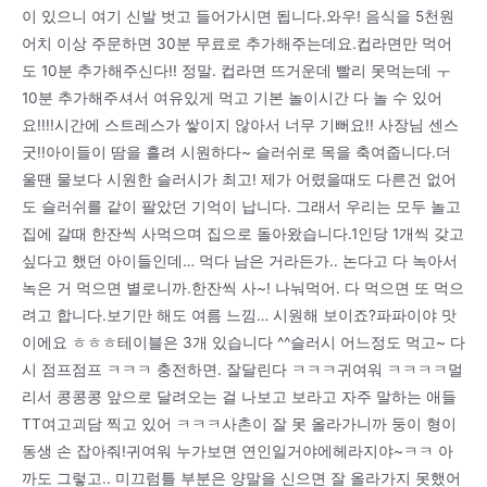
이 있으니 여기 신발 벗고 들어가시면 됩니다.와우! 음식을 5천원
어치 이상 주문하면 30분 무료로 추가해주는데요.컵라면만 먹어
도 10분 추가해주신다!! 정말. 컵라면 뜨거운데 빨리 못먹는데 ㅜ
10분 추가해주셔서 여유있게 먹고 기본 놀이시간 다 놀 수 있어
요!!!!시간에 스트레스가 쌓이지 않아서 너무 기뻐요!! 사장님 센스
굿!!아이들이 땀을 흘려 시원하다~ 슬러쉬로 목을 축여줍니다.더
울땐 물보다 시원한 슬러시가 최고! 제가 어렸을때도 다른건 없어
도 슬러쉬를 같이 팔았던 기억이 납니다. 그래서 우리는 모두 놀고
집에 갈때 한잔씩 사먹으며 집으로 돌아왔습니다.1인당 1개씩 갖고
싶다고 했던 아이들인데… 먹다 남은 거라든가.. 논다고 다 녹아서
녹은 거 먹으면 별로니까.한잔씩 사~! 나눠먹어. 다 먹으면 또 먹으
려고 합니다.보기만 해도 여름 느낌… 시원해 보이죠?파파이야 맛
이에요 ㅎㅎㅎ테이블은 3개 있습니다 ^^슬러시 어느정도 먹고~ 다
시 점프점프 ㅋㅋㅋ 충전하면. 잘달린다 ㅋㅋㅋ귀여워 ㅋㅋㅋㅋ멀
리서 콩콩콩 앞으로 달려오는 걸 나보고 보라고 자주 말하는 애들
TT여고괴담 찍고 있어 ㅋㅋㅋ사촌이 잘 못 올라가니까 둥이 형이
동생 손 잡아줘!귀여워 누가보면 연인일거야에헤라지야~ㅋㅋ 아
까도 그렇고.. 미끄럼틀 부분은 양말을 신으면 잘 올라가지 못했어