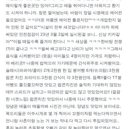
왜이렇게 좋은곳만 있어!!그리고 애들 뛰어다니면 더워지고 환기
도 시켜야 하니까. 창문 열어놨는데. 바람이 정말 시원해요 에어컨
필요없어요 ㅋㅋ(더운 여름엔 에어컨 틀겠지만^^ㅋㅋ개업한지 얼
마 안된 것 같아요^^시설이 전부 새것입니다!!ㅎㅎ 아! 아까 위에
써있던 안전점검이 23년 3월 2일에 실시된걸 보니.. 신상 키카같
아^^이럴 때일수록 즐겨야 한다니 ㅋㅋ 새상품 ㅋㅋㅋ한바탕 전쟁
(?)이 끝나고 ㅋㅋㅋ벌써 배고프다고 난리가 났어 ㅋㅋㅋㅋ그래서
음식을 시켜봤어요! (웃음) 아이들도 4명이지만 가격도 저렴하니
까 베리굿!! 나중에 밥먹으러 가기때문에 간식위주로 시켜봤어요.
슬래시(파파야/콜라) 2개:2천원 한 입 붕어빵 6개(슈크림):3천원
팝콘 치킨 프라이드:3천원 간식이 각 3천원인데. 듬뿍!!좋다 TT붕
어빵도 쫄깃쫄깃하면 맛있고 팝콘치킨은 솔직히 기대하지 않았는
데!!! 스피드가 넘치고~ 따끈따끈 얇지도 않고 맛있었어요!! (깔끔
한 너겟느낌) 팝콘치킨 맛있어서 나중에 다시 주문했어요 ㅋㅋㅋ
양념은 애들이 매울까봐 시킨건 아닌데. 양념도 맛있어 보이네요.
목도리들은 이쑤시개로 몇 개 찍어서 꼬챙이처럼 먹는다먹으면서
언니랑 사촌이랑 노는 거 보는 막내.다 먹고 다시 투입되었어요..
혼자 놀러온 초등학생 오빠가 같이 잘 놀아줬어요.먹으면서 언니