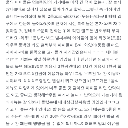
울의 아이들은 덤블링만의 키커에는 아직 간 적이 없는데. 잘 놀지
않나!!!바로 질려서 집으로 돌아가려고 할까… 그렇긴 좀 걱정이였
습니다~동생집에 도착! 2층으로 올라가요 (웃음)우리동네 뱅뱅 입
구에서 한눈에 들어와있어!! 근처에 사는 아이들은 혼자 와도 자주
찾아갈 것 같네요 ^^문의 전화는 위에 적힌 핸드폰 번호부터 부탁
드려요~와우!!! 문밖만 봐도 벌써부터 아이들이 많이 와있어(웃음)
와우!!! 문밖만 봐도 벌써부터 아이들이 많이 와있어(웃음)들어오
자마자~바로 왼쪽으로 고개돌려 자리잡겠습니다 ㅋㅋㅋ 테이블
석!ㅋㅋ 저희는 제일 창문옆에 앉았습니다.안정되면 인포에서 선
불로 놀면 돼요!!30분 이용시 3천원인데요! 1시간 이용시 1천원 할
인된 가격으로 5천원에 이용가능 와우! 그럼 무조건 1시간 이용하
셔야해요 ㅎㅎㅎ트램펄린 열심히 뛰고 있으면 배고프거든!! 음식
메뉴도 다양하게 있어서 너무 좋은 것 같아요.아이들 라면 안먹여
도 되고 좋다고 생각해^^우린 여기서 놀다가 밥먹으러 가는거라 음
식메뉴는 잘 안봐서 몰랐는데 대패삼겹살볶음밥 맛있겠다ㅋㅋ그
리고 더 좋은 점이 있어요!!밥 등을 포함하고 요리 메뉴를 5천원 이
상 주문한 경우!!!방 시간 30분 추가하세요!! 와우!!!!!이건 밥을 먹
을 시간 때문에 뱅뱅을 탈 수 없게 되니까…이래봬도 밥의 여유를