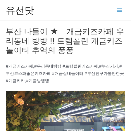
콘
유선닷
텐
Main
츠
Men
로
부산 나들이 ★ 개금키즈카페 우
건
리동네 방방 !! 트렘폴린 개금키즈
너
뛰
놀이터 추억의 퐁퐁
기
#개금키즈카페,#우리동네뱅뱅,#트램펄린키즈카페,#부산키카,#
부산코스파좋은키즈카페 #개금실내놀이터 #부산진구가볼만한곳
#개금키카,#개금방뱅뱅