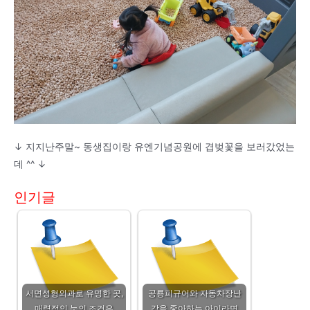
↓ 지지난주말~ 동생집이랑 유엔기념공원에 겹벚꽃을 보러갔었는
데 ^^ ↓
인기글
서면성형외과로 유명한 곳,
공룡피규어와 자동차장난
매력적인 눈의 조건은
감을 좋아하는 아이라면