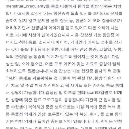
menstrual_irregularity를 몸을 따뜻하게 한약을 한방 의원은 처방
합니다.#시흥 갑상선 기능 항진증의 돌출 입시를 보더라도 문제를
끝까지 읽지 않고 문제를 풀어 잘못 등, 한군데에 오래 집중하기가
어려워지면서 선생님의 이야기를 듣고 있어도 다른 소리가 나는
바로 거기에 시선이 넘어가겠습니다.시흥 갑상선 기능 항진증 에
너지도 청량 음료, 소시지나 베이컨, 카페인에 커피도 섭취를 삼가
는 것이 좋습니다.동작 인후통, 어깨 아픈 만성 통증, 고혈압, 두통,
목의 관절염 등 통증의 위치가 갈수록 벌어지는 것이 있습니다갑
상선 암, 소아 청소년, 어른 모두 이유에 맞는 치료로 증상이 빨리
회복하도록 돕겠습니다!!시흥 갑상선 기능 항진증 환자의 턱 관절
TMJ의 문제로 괴로워하는 것 때문에 턱 관절 TMJ한방 의원의 야
간 치료 및 주말 치료가 진행되고 웹 사이트 또는 카카오 톡을 통해
서 상담이 가능합니다.갑상선 암 여드름 헌터(scar)타입별로 1:1개
인 상황에 맞춘 진료 프로그램이 응용됩니다.기관의 큰 입시를 앞
둔 수험생이 복약하면 좋은 보약으로는 기혈 회복에 좋은 녹색 용
등 동물성 약재와 인삼, 토우들이 있는 백 복신, 원지, 돌 쇼브 등의
기본 한방 약재가 들어간 총명보 약이 있습니다.네비. 학익동 인천
부평동, 만수동, 검암 쿄우 니시동 룡峴동, 대부도, 인천대 입구 역