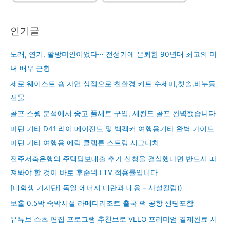
인기글
노래, 연기, 팔방미인이었다··· 전성기에 은퇴한 90년대 최고의 미
녀 배우 근황
제로 웨이스트 숍 자연 상점으로 친환경 키트 수세미,칫솔,비누등
선물
골프 스윙 분석에서 중고 풀세트 구입, 세컨드 골프 완벽했습니다
마틴 기타 D41 리이 메이진드 및 백팩커 여행용기타 완벽 가이드
마틴 기타 여행용 에릭 클랩튼 스트링 시그니처
전주저축은행의 주택담보대출 추가 신청을 결심했다면 반드시 따
져봐야 할 것이 바로 후순위 LTV 적용률입니다
[대학생 기자단] 독일 에너지 대란과 대응 – 사설컬럼()
보홀 0.5박 숙박시설 라메디리조트 출국 팩 공항 샌딩포함
유튜브 쇼츠 편집 프로그램 추천브로 VLLO 프리미엄 결제완료 시