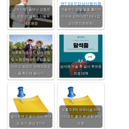
[공지사항] 플래닛 성형외
겨울에도 땀을 줄줄 흘리며
과, 방문 전 필독 - 신동우
더위에 강하다면? [대구갑
대표원장
상선항진증병원]
사회복지종사자 상해보험
및 보험상해보장보험을 알
아보고 농업인 상해보험금
담석증 수술 후 설사 후유증
을 확인해 봅시다
치료 대책
보홀 0.5박 숙박시설 라메
알아두면 도움이 되는 백내
디리조트 출국 팩 공항 샌딩
장 초기 증상 3가지
포함