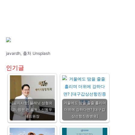
javardh, 출처 Unsplash
인기글
[공지사항] 플래닛 성형외
겨울에도 땀을 줄줄 흘리며
과, 방문 전 필독 - 신동우
더위에 강하다면? [대구갑
대표원장
상선항진증병원]