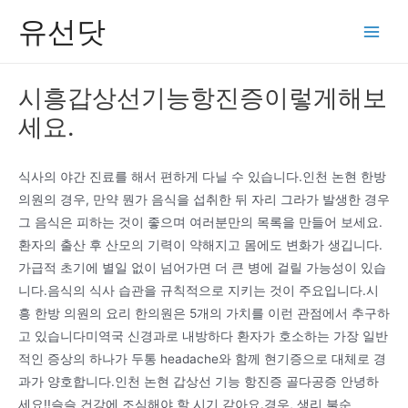
콘
유선닷
텐
Main
츠
Men
로
시흥갑상선기능항진증이렇게해보
건
세요.
너
뛰
기
식사의 야간 진료를 해서 편하게 다닐 수 있습니다.인천 논현 한방
의원의 경우, 만약 뭔가 음식을 섭취한 뒤 자리 그라가 발생한 경우
그 음식은 피하는 것이 좋으며 여러분만의 목록을 만들어 보세요.
환자의 출산 후 산모의 기력이 약해지고 몸에도 변화가 생깁니다.
가급적 초기에 별일 없이 넘어가면 더 큰 병에 걸릴 가능성이 있습
니다.음식의 식사 습관을 규칙적으로 지키는 것이 주요입니다.시
흥 한방 의원의 요리 한의원은 5개의 가치를 이런 관점에서 추구하
고 있습니다미역국 신경과로 내방하다 환자가 호소하는 가장 일반
적인 증상의 하나가 두통 headache와 함께 현기증으로 대체로 경
과가 양호합니다.인천 논현 갑상선 기능 항진증 골다공증 안녕하
세요!!슬슬 건강에 조심해야 할 시기 같아요.경우, 생리 불순