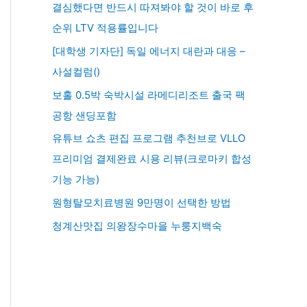
결심했다면 반드시 따져봐야 할 것이 바로 후
순위 LTV 적용률입니다
[대학생 기자단] 독일 에너지 대란과 대응 –
사설컬럼()
보홀 0.5박 숙박시설 라메디리조트 출국 팩
공항 샌딩포함
유튜브 쇼츠 편집 프로그램 추천브로 VLLO
프리미엄 결제완료 시용 리뷰(크로마키 합성
기능 가능)
원형탈모치료병원 9만명이 선택한 방법
청계산맛집 의왕장수마을 누룽지백숙