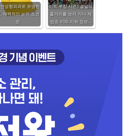
서면성형외과로 유명한
이트 루킹 시즌1 결말의
, 매력적인 눈의 조건
줄거리를 보러 가다 재
은
방송 VOD 리뷰 정보…