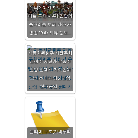
애니메이션 재방송 사
이트 루킹 시즌1 결말의
줄거리를 보러 가다 재
방송 VOD 리뷰 정보…
자동차관련주 자율주행
관련주 저평가 우량주
전망 현대차 기아현대
모비스 테라명신산업
현대공업…
물리의 구조(가와무라