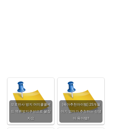
모로반사 방지 머미쿨쿨베
[육아추천아이템] 25개월
드 역류방지쿠션으로 꿀잠
아기 엄마가 추천하는 신생
자요
아 육아템!!