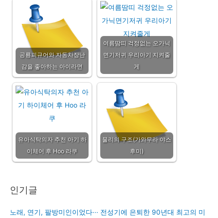
여름땀띠 걱정없는 오가닉
공룡피규어와 자동차장난
면기저귀 우리아기 지켜줄
감을 좋아하는 아이라면
게
유아식탁의자 추천 아기 하
물리의 구조(가와무라 야스
이체어 후 Hoo 라쿠
후미)
인기글
노래, 연기, 팔방미인이었다··· 전성기에 은퇴한 90년대 최고의 미