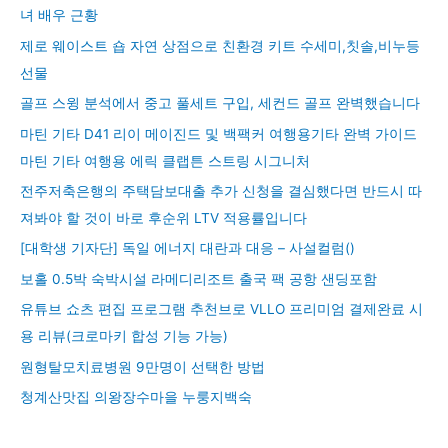
녀 배우 근황
제로 웨이스트 숍 자연 상점으로 친환경 키트 수세미,칫솔,비누등
선물
골프 스윙 분석에서 중고 풀세트 구입, 세컨드 골프 완벽했습니다
마틴 기타 D41 리이 메이진드 및 백팩커 여행용기타 완벽 가이드
마틴 기타 여행용 에릭 클랩튼 스트링 시그니처
전주저축은행의 주택담보대출 추가 신청을 결심했다면 반드시 따
져봐야 할 것이 바로 후순위 LTV 적용률입니다
[대학생 기자단] 독일 에너지 대란과 대응 – 사설컬럼()
보홀 0.5박 숙박시설 라메디리조트 출국 팩 공항 샌딩포함
유튜브 쇼츠 편집 프로그램 추천브로 VLLO 프리미엄 결제완료 시
용 리뷰(크로마키 합성 기능 가능)
원형탈모치료병원 9만명이 선택한 방법
청계산맛집 의왕장수마을 누룽지백숙