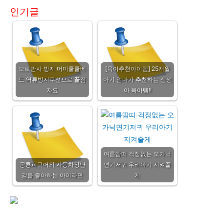
인기글
모로반사 방지 머미쿨쿨베
[육아추천아이템] 25개월
드 역류방지쿠션으로 꿀잠
아기 엄마가 추천하는 신생
자요
아 육아템!!
여름땀띠 걱정없는 오가닉
공룡피규어와 자동차장난
면기저귀 우리아기 지켜줄
감을 좋아하는 아이라면
게