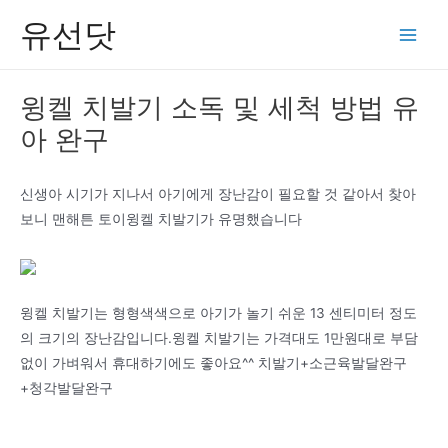
콘
유선닷
텐
Main
츠
Men
로
윙켈 치발기 소독 및 세척 방법 유
건
아 완구
너
뛰
기
신생아 시기가 지나서 아기에게 장난감이 필요할 것 같아서 찾아
보니 맨해튼 토이윙켈 치발기가 유명했습니다
윙켈 치발기는 형형색색으로 아기가 놀기 쉬운 13 센티미터 정도
의 크기의 장난감입니다.윙켈 치발기는 가격대도 1만원대로 부담
없이 가벼워서 휴대하기에도 좋아요^^ 치발기+소근육발달완구
+청각발달완구