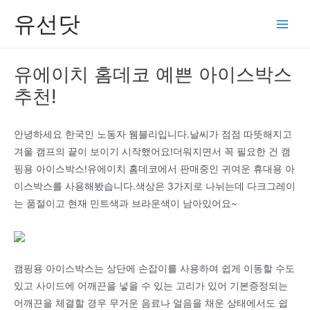
콘
유선닷
텐
Main
츠
Men
로
유에이치 홈데코 예쁜 아이스박스
건
추천!
너
뛰
기
안녕하세요 한국인 노동자 웸블리입니다.날씨가 점점 따뜻해지고
겨울 캠프의 끝이 보이기 시작했어요!더워지면서 꼭 필요한 건 캠
핑용 아이스박스!유에이치 홈데코에서 판매중인 귀여운 휴대용 아
이스박스를 사용해봤습니다.색상은 3가지로 나뉘는데 다크그레이
는 품절이고 현재 민트색과 브라운색이 남아있어요~
캠핑용 아이스박스는 상단에 손잡이를 사용하여 쉽게 이동할 수도
있고 사이드에 어깨끈을 넣을 수 있는 고리가 있어 기본증정되는
어깨끈을 체결할 경우 무거운 음료나 얼음을 채운 상태에서도 쉽