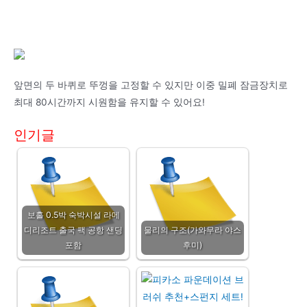
앞면의 두 바퀴로 뚜껑을 고정할 수 있지만 이중 밀폐 잠금장치로
최대 80시간까지 시원함을 유지할 수 있어요!
인기글
보홀 0.5박 숙박시설 라메
디리조트 출국 팩 공항 샌딩
물리의 구조(가와무라 야스
포함
후미)