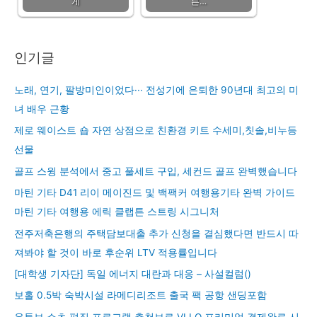
게
른…
인기글
노래, 연기, 팔방미인이었다··· 전성기에 은퇴한 90년대 최고의 미
녀 배우 근황
제로 웨이스트 숍 자연 상점으로 친환경 키트 수세미,칫솔,비누등
선물
골프 스윙 분석에서 중고 풀세트 구입, 세컨드 골프 완벽했습니다
마틴 기타 D41 리이 메이진드 및 백팩커 여행용기타 완벽 가이드
마틴 기타 여행용 에릭 클랩튼 스트링 시그니처
전주저축은행의 주택담보대출 추가 신청을 결심했다면 반드시 따
져봐야 할 것이 바로 후순위 LTV 적용률입니다
[대학생 기자단] 독일 에너지 대란과 대응 – 사설컬럼()
보홀 0.5박 숙박시설 라메디리조트 출국 팩 공항 샌딩포함
유튜브 쇼츠 편집 프로그램 추천브로 VLLO 프리미엄 결제완료 시