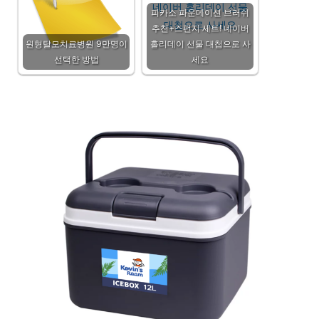
피카소 파운데이션 브러쉬
추천+스펀지 세트! 네이버
원형탈모치료병원 9만명이
홀리데이 선물 대첩으로 사
선택한 방법
세요