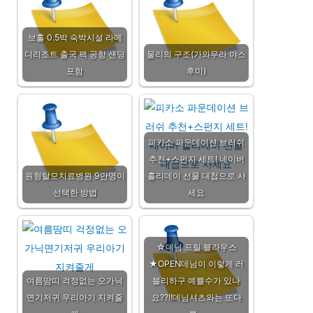
보홀 0.5박 숙박시설 라메
디리조트 출국 팩 공항 샌딩
물리의 구조(가와무라 야스
포함
후미)
피카소 파운데이션 브러쉬
추천+스펀지 세트! 네이버
원형탈모치료병원 9만명이
홀리데이 선물 대첩으로 사
선택한 방법
세요
☆데님 프릴 블라우스
★OPEN데님이 이렇게 러
여름땀띠 걱정없는 오가닉
블리하구 예쁠수가 있나
면기저귀 우리아기 지켜줄
요??!!데님셔츠와는 또다