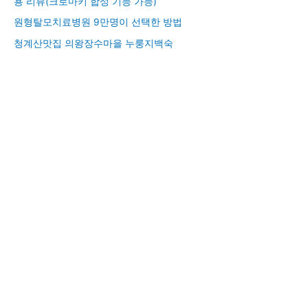
용 리뷰(크로마키 합성 기능 가능)
원형탈모치료병원 9만명이 선택한 방법
청계산맛집 의왕장수마을 누룽지백숙