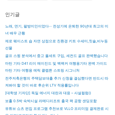
인기글
노래, 연기, 팔방미인이었다··· 전성기에 은퇴한 90년대 최고의 미
녀 배우 근황
제로 웨이스트 숍 자연 상점으로 친환경 키트 수세미,칫솔,비누등
선물
골프 스윙 분석에서 중고 풀세트 구입, 세컨드 골프 완벽했습니다
마틴 기타 D41 리이 메이진드 및 백팩커 여행용기타 완벽 가이드
마틴 기타 여행용 에릭 클랩튼 스트링 시그니처
전주저축은행의 주택담보대출 추가 신청을 결심했다면 반드시 따
져봐야 할 것이 바로 후순위 LTV 적용률입니다
[대학생 기자단] 독일 에너지 대란과 대응 – 사설컬럼()
보홀 0.5박 숙박시설 라메디리조트 출국 팩 공항 샌딩포함
유튜브 쇼츠 편집 프로그램 추천브로 VLLO 프리미엄 결제완료 시