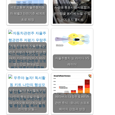
국토교통부 자율주행자동
차량용 통풍시트 시원함과
차 레벨3 안전기준 세계최
편안함을 동시에 느낄 수 있
초로 제정
는 자동차 쿨시트
자동차관련주 자율주행관
련주 저평가 우량주 전망 현
대차 기아현대모비스 테라
자율주행차 눈 라이다 VS
명신산업 현대공업…
레이더
우주야 놀자! 독서활동 키트
나만의 행성모빌 만들기 /
메타버스 대장주 & ARVR
태양계모형 태양계모빌 어
관련 주식 : 유니티 소프트
린이방 모빌…
웨어의 강점과 성장