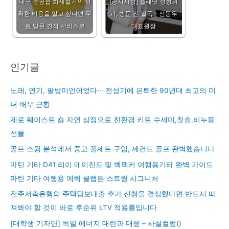
대구 논공읍 화재철거의 정
[공지사항] 플래닛 성형외
확한 비용을 알고 싶다면 무
과, 방문 전 필독 - 신동우
료 방문 견적 서비스로
대표원장
인기글
노래, 연기, 팔방미인이었다··· 전성기에 은퇴한 90년대 최고의 미
녀 배우 근황
제로 웨이스트 숍 자연 상점으로 친환경 키트 수세미,칫솔,비누등
선물
골프 스윙 분석에서 중고 풀세트 구입, 세컨드 골프 완벽했습니다
마틴 기타 D41 리이 메이진드 및 백팩커 여행용기타 완벽 가이드
마틴 기타 여행용 에릭 클랩튼 스트링 시그니처
전주저축은행의 주택담보대출 추가 신청을 결심했다면 반드시 따
져봐야 할 것이 바로 후순위 LTV 적용률입니다
[대학생 기자단] 독일 에너지 대란과 대응 – 사설컬럼()