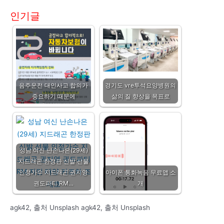
인기글
음주운전 대인사고 합의가
경기도 vre투석요양병원의
중요하기 때문에
삶의 질 향상을 목표로
성남 여신 난손나은(29세)
지드래곤 한정판 신발 선물
인정가수 지드래곤 권지영
아이폰 통화녹음 무료앱 소
권도파티 RM…
개
agk42, 출처 Unsplash agk42, 출처 Unsplash