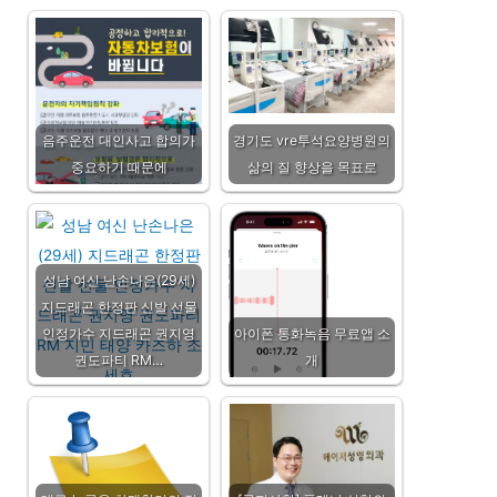
음주운전 대인사고 합의가
경기도 vre투석요양병원의
중요하기 때문에
삶의 질 향상을 목표로
성남 여신 난손나은(29세)
지드래곤 한정판 신발 선물
인정가수 지드래곤 권지영
아이폰 통화녹음 무료앱 소
권도파티 RM…
개