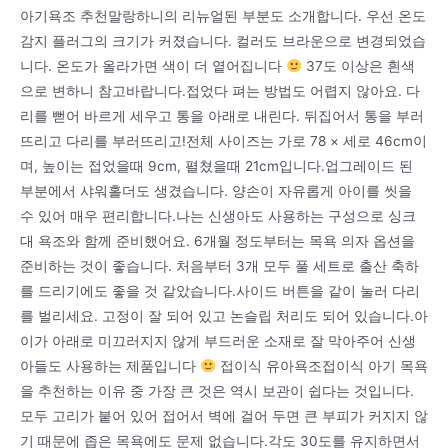
아기욕조 추천말랑하니의 리뉴얼된 부분도 소개합니다. 우선 온도
감지 플러그의 크기가 커졌습니다. 컬러도 브라운으로 변경되었습
니다. 온도가 올라가면 색이 더 옅어집니다
37도 이상은 흰색
으로 변하니 참고바랍니다.접었다 펴는 방법도 어렵지 않아요. 다
리를 뻗어 바르게 세우고 통을 아래로 내린다. 뒤집어서 통을 부러
뜨리고 다리를 부러뜨리고!전체 사이즈는 가로 78 × 세로 46cm이
며, 높이는 접었을때 9cm, 펼쳤을때 21cm입니다.업그레이드 된
부분에서 샤워홀더도 생겼습니다. 양손이 자유롭게 아이를 씻을
수 있어 매우 편리합니다.나는 신생아도 사용하는 구성으로 싱크
대 욕조와 함께 준비했어요. 6개월 정도부터는 목욕 의자 옵션을
준비하는 것이 좋습니다. 처음부터 3개 모두 풀 세트로 출산 축하
를 드리기에도 좋을 것 같았습니다.사이드 버튼을 같이 눌러 다리
를 벌리세요. 고정이 잘 되어 있고 논슬립 처리도 되어 있습니다.아
이가 아래로 미끄러지지 않게 부드러운 소재로 잘 막아주어 신생
아들도 사용하는 제품입니다
접이식 유아욕조접이식 아기 목욕
을 추천하는 이유 중 가장 큰 것은 역시 보관이 쉽다는 것입니다.
모두 고리가 붙어 있어 접어서 벽에 걸어 두면 큰 부피가 커지지 않
기 때문에 좁은 목욕에도 문제 없습니다.각도 30도를 유지하면서