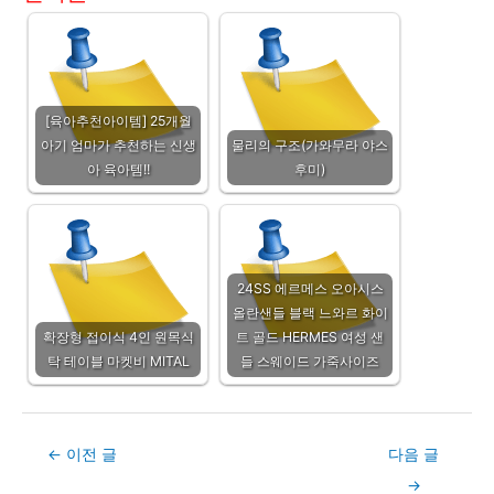
[육아추천아이템] 25개월
아기 엄마가 추천하는 신생
물리의 구조(가와무라 야스
아 육아템!!
후미)
24SS 에르메스 오아시스
올란샌들 블랙 느와르 화이
확장형 접이식 4인 원목식
트 골드 HERMES 여성 샌
탁 테이블 마켓비 MITAL
들 스웨이드 가죽사이즈
Post
←
이전 글
다음 글
navigation
→