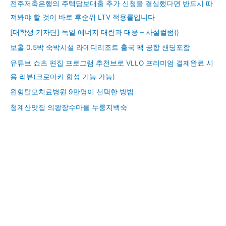
전주저축은행의 주택담보대출 추가 신청을 결심했다면 반드시 따
져봐야 할 것이 바로 후순위 LTV 적용률입니다
[대학생 기자단] 독일 에너지 대란과 대응 – 사설컬럼()
보홀 0.5박 숙박시설 라메디리조트 출국 팩 공항 샌딩포함
유튜브 쇼츠 편집 프로그램 추천브로 VLLO 프리미엄 결제완료 시
용 리뷰(크로마키 합성 기능 가능)
원형탈모치료병원 9만명이 선택한 방법
청계산맛집 의왕장수마을 누룽지백숙