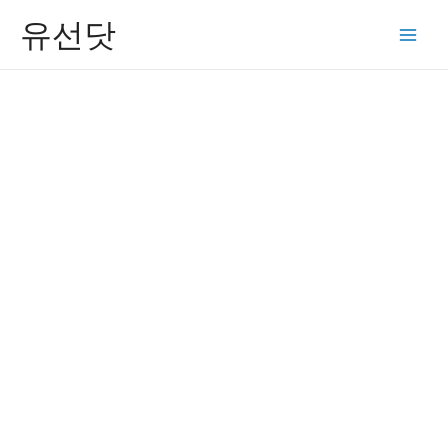
콘
유선닷
텐
Main
츠
Men
로
건
너
뛰
기