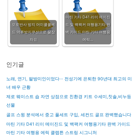
마틴 기타 D41 리이 메이진
모로반사 방지 머미쿨쿨베
드 및 백팩커 여행용기타 완
드 역류방지쿠션으로 꿀잠
벽 가이드 마틴 기타 여행용
자요
에릭…
인기글
노래, 연기, 팔방미인이었다··· 전성기에 은퇴한 90년대 최고의 미
녀 배우 근황
제로 웨이스트 숍 자연 상점으로 친환경 키트 수세미,칫솔,비누등
선물
골프 스윙 분석에서 중고 풀세트 구입, 세컨드 골프 완벽했습니다
마틴 기타 D41 리이 메이진드 및 백팩커 여행용기타 완벽 가이드
마틴 기타 여행용 에릭 클랩튼 스트링 시그니처