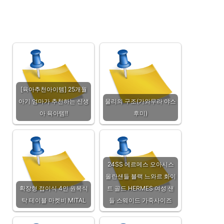
[육아추천아이템] 25개월
아기 엄마가 추천하는 신생
물리의 구조(가와무라 야스
아 육아템!!
후미)
24SS 에르메스 오아시스
올란샌들 블랙 느와르 화이
확장형 접이식 4인 원목식
트 골드 HERMES 여성 샌
탁 테이블 마켓비 MITAL
들 스웨이드 가죽사이즈