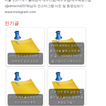
시물 3,077개 – 올레감사 제주스냅/제주도냅/제주웨딩스냅
(@dmschd2578)님의 인스타그램 사진 및 동영상보기
www.instagram.com
인기글
24SS 에르메스 오아시스
올란샌들 블랙 느와르 화이
서면성형외과로 유명한 곳,
트 골드 HERMES 여성 샌
매력적인 눈의 조건은
들 스웨이드 가죽사이즈
소주 안주 한우 곱창 전골
소니 A7M4 풀프레임 미러
물만 넣고 끓이는 곱창전골
리스 카메라 추천
볶음밥 만들기