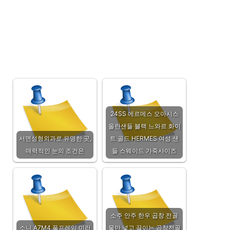
24SS 에르메스 오아시스
올란샌들 블랙 느와르 화이
서면성형외과로 유명한 곳,
트 골드 HERMES 여성 샌
매력적인 눈의 조건은
들 스웨이드 가죽사이즈
소주 안주 한우 곱창 전골
소니 A7M4 풀프레임 미러
물만 넣고 끓이는 곱창전골