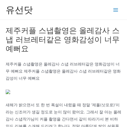
콘
유선닷
텐
Main
츠
Men
로
제주커플 스냅촬영은 올레감사 스
건
냅 러브레터같은 영화감성이 너무
너
뛰
예뻐요
기
제주커플 스냅촬영은 올레감사 스냅 러브레터같은 영화감성이 너
무 예뻐요 제주커플 스냅촬영은 올레감사 스냅 러브레터같은 영화
감성이 너무 예뻐요
새해가 밝으면서 또 한 번 폭설이 내렸을 때 정말 ‘제폴(삿포로)’이
라는 신조어가 생길 정도로 눈이 많이 왔어요. 그래서 잘 아는 올레
감사 스냅작가님이 커플 촬영을 간다면서 같이 따라가서 본 비하
인드 리뷰를 소개해 드리려고 합니다. 정말 아름답게 쌓인 설원풍