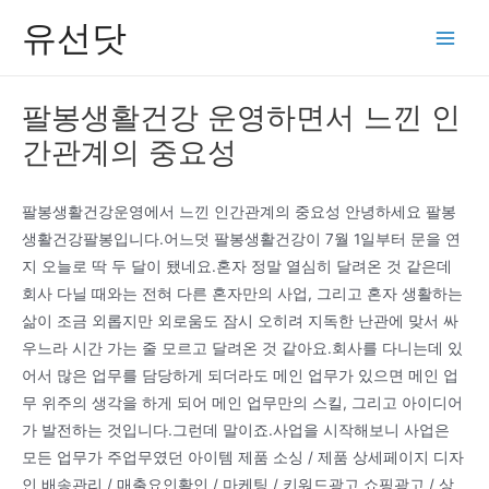
콘
유선닷
텐
Main
츠
Men
로
팔봉생활건강 운영하면서 느낀 인
건
간관계의 중요성
너
뛰
기
팔봉생활건강운영에서 느낀 인간관계의 중요성 안녕하세요 팔봉
생활건강팔봉입니다.어느덧 팔봉생활건강이 7월 1일부터 문을 연
지 오늘로 딱 두 달이 됐네요.혼자 정말 열심히 달려온 것 같은데
회사 다닐 때와는 전혀 다른 혼자만의 사업, 그리고 혼자 생활하는
삶이 조금 외롭지만 외로움도 잠시 오히려 지독한 난관에 맞서 싸
우느라 시간 가는 줄 모르고 달려온 것 같아요.회사를 다니는데 있
어서 많은 업무를 담당하게 되더라도 메인 업무가 있으면 메인 업
무 위주의 생각을 하게 되어 메인 업무만의 스킬, 그리고 아이디어
가 발전하는 것입니다.그런데 말이죠.사업을 시작해보니 사업은
모든 업무가 주업무였던 아이템 제품 소싱 / 제품 상세페이지 디자
인 배송관리 / 매출요인확인 / 마케팅 / 키워드광고 쇼핑광고 / 상