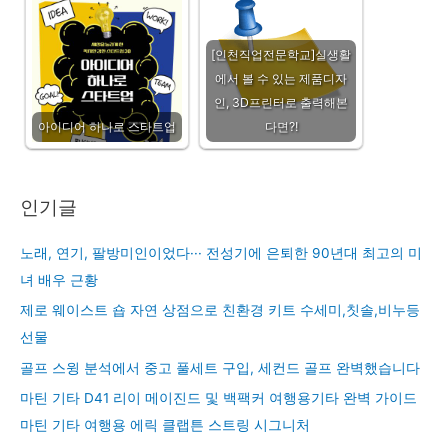
[인천직업전문학교]실생활
에서 볼 수 있는 제품디자
인, 3D프린터로 출력해본
아이디어 하나로 스타트업
다면?!
인기글
노래, 연기, 팔방미인이었다··· 전성기에 은퇴한 90년대 최고의 미
녀 배우 근황
제로 웨이스트 숍 자연 상점으로 친환경 키트 수세미,칫솔,비누등
선물
골프 스윙 분석에서 중고 풀세트 구입, 세컨드 골프 완벽했습니다
마틴 기타 D41 리이 메이진드 및 백팩커 여행용기타 완벽 가이드
마틴 기타 여행용 에릭 클랩튼 스트링 시그니처