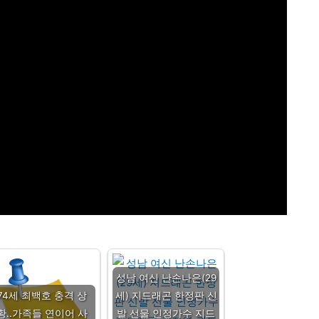
성남 여신 난손나은(29
74세 최백호 충격 상
세) 지드래곤 한정판 신
황..가족들 연이어 사
발 선물 인정가수 지드