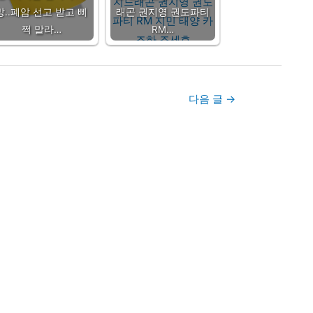
망..폐암 선고 받고 삐
래곤 권지영 권도파티
쩍 말라…
RM…
다음 글
→