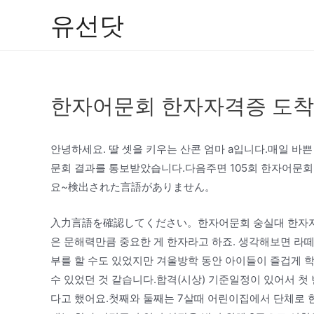
콘
유선닷
텐
츠
로
건
한자어문회 한자자격증 도착 
너
뛰
기
안녕하세요. 딸 셋을 키우는 산콘 엄마 a입니다.매일 바
문회 결과를 통보받았습니다.다음주면 105회 한자어문회
요~検出された言語がありません。
入力言語を確認してください。한자어문회 숭실대 한자자격 
은 문해력만큼 중요한 게 한자라고 하죠. 생각해보면 라떼는 중
부를 할 수도 있었지만 겨울방학 동안 아이들이 즐겁게 학
수 있었던 것 같습니다.합격(시상) 기준일정이 있어서 첫
다고 했어요.첫째와 둘째는 7살때 어린이집에서 단체로 한