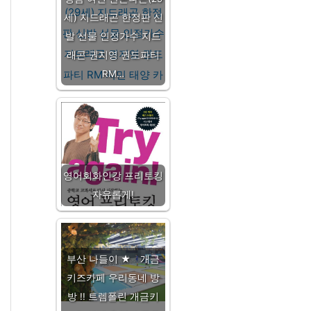
세) 지드래곤 한정판 신
발 선물 인정가수 지드
래곤 권지영 권도파티
RM…
영어회화인강 프리토킹
자유롭게!
부산 나들이 ★ 개금
키즈카페 우리동네 방
방 !! 트렘폴린 개금키