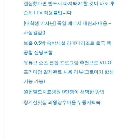
결심했다면 반드시 따져봐야 할 것이 바로 후
순위 LTV 적용률입니다
[대학생 기자단] 독일 에너지 대란과 대응 –
사설컬럼()
보홀 0.5박 숙박시설 라메디리조트 출국 팩
공항 샌딩포함
유튜브 쇼츠 편집 프로그램 추천브로 VLLO
프리미엄 결제완료 시용 리뷰(크로마키 합성
기능 가능)
원형탈모치료병원 9만명이 선택한 방법
청계산맛집 의왕장수마을 누룽지백숙