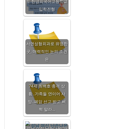
도 한영외국어고등학교
입학전형
서면성형외과로 유명한
곳, 매력적인 눈의 조건
은
74세 최백호 충격 상
황..가족들 연이어 사
망..폐암 선고 받고 삐
쩍 말라…
성남 여신 난손나은(29