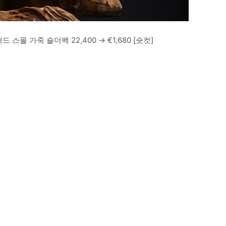
 스몰 가죽 숄더백 22,400 → €1,680 [숏컷]