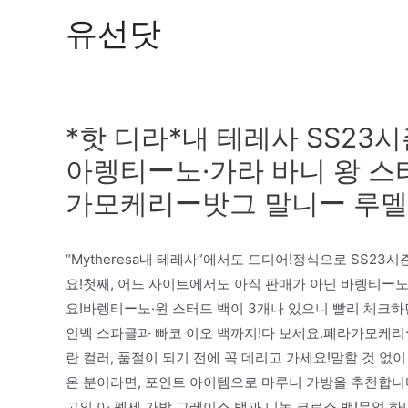
콘
유선닷
텐
츠
로
건
*핫 디라*내 테레사 SS23시
너
뛰
아렝티ー노·가라 바니 왕 스
기
가모케리ー밧그 말니ー 루
“Mytheresa내 테레사”에서도 드디어!정식으로 SS2
요!첫째, 어느 사이트에서도 아직 판매가 아닌 바렝티ー노
요!바렝티ー노·원 스터드 백이 3개나 있으니 빨리 체크하면
인벡 스파클과 빠코 이오 백까지!다 보세요.페라가모케리ー
란 컬러, 품절이 되기 전에 꼭 데리고 가세요!말할 것 없
온 분이라면, 포인트 아이템으로 마루니 가방을 추천합니다
고의 아 펫세 가방 그레이스 백과 니논 크로스 백!무엇 하