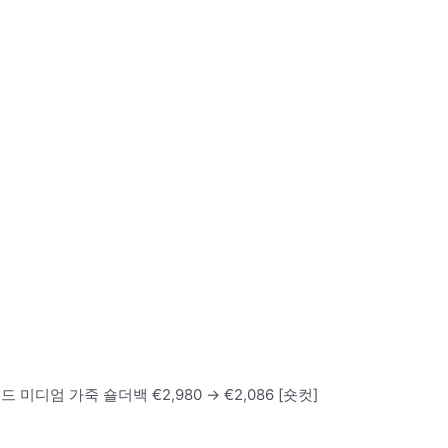
 미디엄 가죽 숄더백 €2,980 → €2,086 [숏컷]