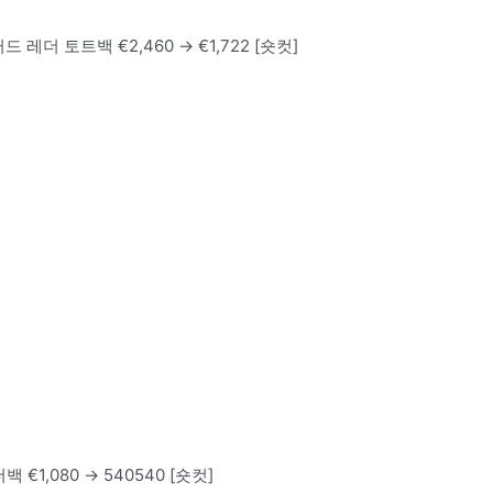
 레더 토트백 €2,460 → €1,722 [숏컷]
 €1,080 → 540540 [숏컷]