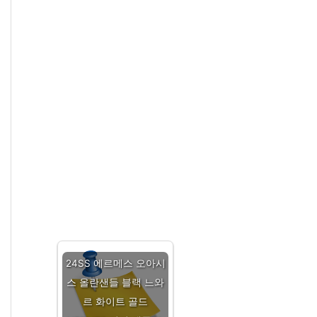
24SS 에르메스 오아시
스 올란샌들 블랙 느와
르 화이트 골드