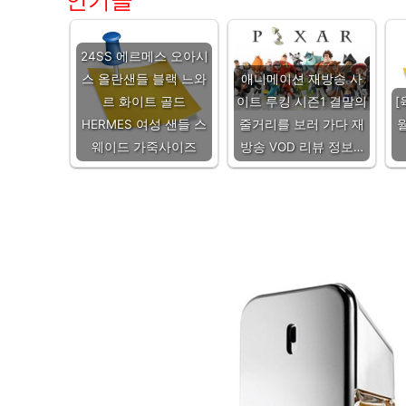
인기글
24SS 에르메스 오아시
스 올란샌들 블랙 느와
애니메이션 재방송 사
르 화이트 골드
이트 루킹 시즌1 결말의
[
HERMES 여성 샌들 스
줄거리를 보러 가다 재
웨이드 가죽사이즈
방송 VOD 리뷰 정보…