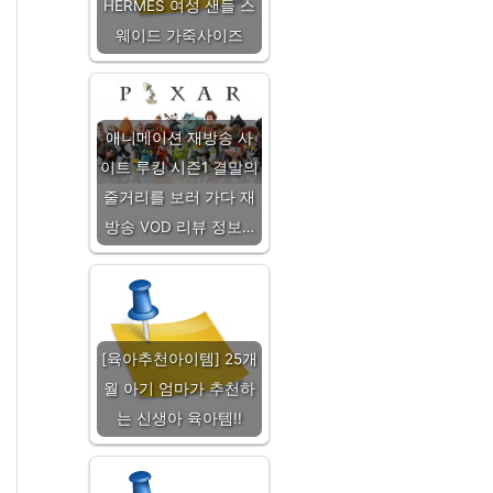
HERMES 여성 샌들 스
웨이드 가죽사이즈
애니메이션 재방송 사
이트 루킹 시즌1 결말의
줄거리를 보러 가다 재
방송 VOD 리뷰 정보…
[육아추천아이템] 25개
월 아기 엄마가 추천하
는 신생아 육아템!!