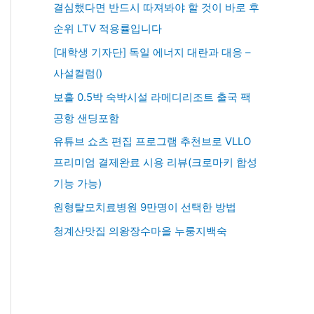
결심했다면 반드시 따져봐야 할 것이 바로 후
순위 LTV 적용률입니다
[대학생 기자단] 독일 에너지 대란과 대응 –
사설컬럼()
보홀 0.5박 숙박시설 라메디리조트 출국 팩
공항 샌딩포함
유튜브 쇼츠 편집 프로그램 추천브로 VLLO
프리미엄 결제완료 시용 리뷰(크로마키 합성
기능 가능)
원형탈모치료병원 9만명이 선택한 방법
청계산맛집 의왕장수마을 누룽지백숙