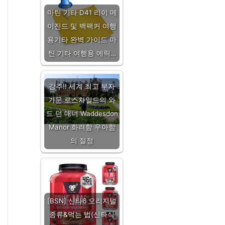
마틴 기타 D41 리이 메
이진드 및 백팩커 여행
용기타 완벽 가이드 마
틴 기타 여행용 에릭…
강추!! 세계 최고 부자
가문 로스차일드의 와
드 던 매너 Waddesdon
Manor 화려함 우아함
의 절정
[BSN] 신타6 오리지널
종류&먹는 법(신타식