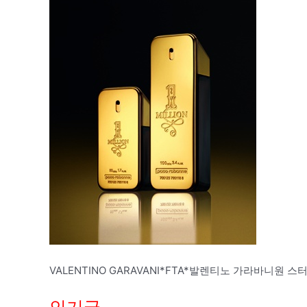
VALENTINO GARAVANI*FTA*발렌티노 가라바니원 스터드