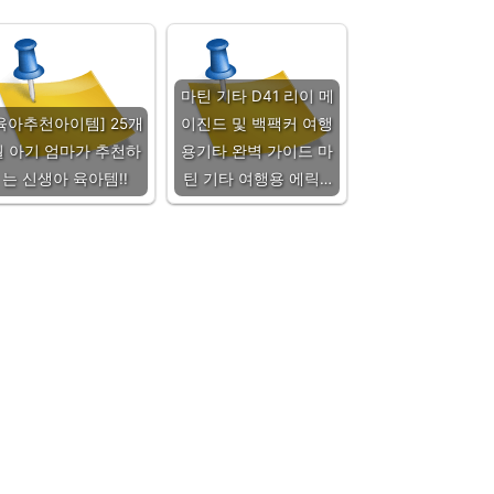
마틴 기타 D41 리이 메
육아추천아이템] 25개
이진드 및 백팩커 여행
월 아기 엄마가 추천하
용기타 완벽 가이드 마
는 신생아 육아템!!
틴 기타 여행용 에릭…