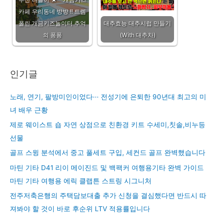
카페 우리동네 방방 !! 트렘
폴린 개금키즈놀이터 추억
대추효능 대추시럽 만들기
의 퐁퐁
(With 대추차)
인기글
노래, 연기, 팔방미인이었다··· 전성기에 은퇴한 90년대 최고의 미
녀 배우 근황
제로 웨이스트 숍 자연 상점으로 친환경 키트 수세미,칫솔,비누등
선물
골프 스윙 분석에서 중고 풀세트 구입, 세컨드 골프 완벽했습니다
마틴 기타 D41 리이 메이진드 및 백팩커 여행용기타 완벽 가이드
마틴 기타 여행용 에릭 클랩튼 스트링 시그니처
전주저축은행의 주택담보대출 추가 신청을 결심했다면 반드시 따
져봐야 할 것이 바로 후순위 LTV 적용률입니다