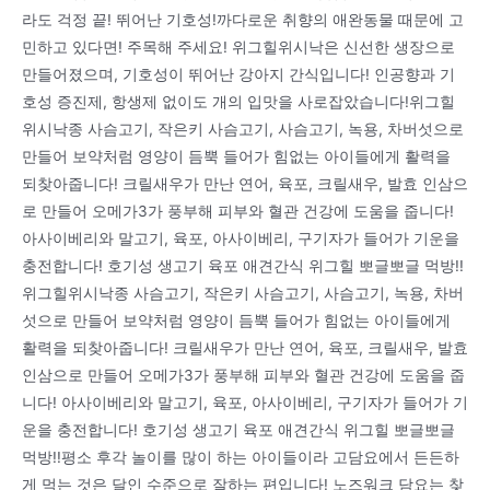
라도 걱정 끝! 뛰어난 기호성!까다로운 취향의 애완동물 때문에 고
민하고 있다면! 주목해 주세요! 위그힐위시낙은 신선한 생장으로
만들어졌으며, 기호성이 뛰어난 강아지 간식입니다! 인공향과 기
호성 증진제, 항생제 없이도 개의 입맛을 사로잡았습니다!위그힐
위시낙종 사슴고기, 작은키 사슴고기, 사슴고기, 녹용, 차버섯으로
만들어 보약처럼 영양이 듬뿍 들어가 힘없는 아이들에게 활력을
되찾아줍니다! 크릴새우가 만난 연어, 육포, 크릴새우, 발효 인삼으
로 만들어 오메가3가 풍부해 피부와 혈관 건강에 도움을 줍니다!
아사이베리와 말고기, 육포, 아사이베리, 구기자가 들어가 기운을
충전합니다! 호기성 생고기 육포 애견간식 위그힐 뽀글뽀글 먹방!!
위그힐위시낙종 사슴고기, 작은키 사슴고기, 사슴고기, 녹용, 차버
섯으로 만들어 보약처럼 영양이 듬뿍 들어가 힘없는 아이들에게
활력을 되찾아줍니다! 크릴새우가 만난 연어, 육포, 크릴새우, 발효
인삼으로 만들어 오메가3가 풍부해 피부와 혈관 건강에 도움을 줍
니다! 아사이베리와 말고기, 육포, 아사이베리, 구기자가 들어가 기
운을 충전합니다! 호기성 생고기 육포 애견간식 위그힐 뽀글뽀글
먹방!!평소 후각 놀이를 많이 하는 아이들이라 고담요에서 든든하
게 먹는 것은 달인 수준으로 잘하는 편입니다! 노즈워크 담요는 찾