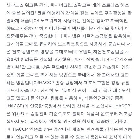
시낙노즈 워크용 간식, 위시너크!노즈워크는 개의 스트레스 해소
에 좋은 놀이죠! 코를 이용하여 간식을 찾는 놀이로 후각활동을 활
발하게 해줍니다! 노즈워크에 사용하는 간식은 강하고 자극적인
향으로 사용해야 하며 애완동물이 냄새를 따라 간식을 찾아가며
집중해주는 것이 중요합니다! 위시냅은 저온건조공법을 활용하여
고기향을 그대로 유지하여 노즈워크용으로 사용하기 좋습니다!저
온 건조 공법으로 영양을 그대로!국내 유일의 저온건조공법을 사
용하여 반려동물 간식의 고기향을 그대로 살렸습니다! 저온건조공
법이란?말 그대로 낮은 온도에서 천천히 건조하고 건조하면 영양
소와 향을 그대로 유지하는 방법으로 국내에서 한 곳에서만 고집
하는 방법입니다!HACCP 인증 공장에서 제조위그힐은 청정 뉴질
랜드산 사슴고기, 신선한 노르웨이산 연어, 그리고 국내 제주도산
고급 말고기 등 안전한 원료를 사용하며, 식품안전관리인증원
(HACCP)이 인증한 공장에서 반려견 간식을 제조합니다. HACCP
은 위해요소 중점관리 기준으로도 불리며 식품의 원료부터 제조공
정까지 모든 과정에서 인체의 안전성을 철저히 검증하는 기준이
며, HACCP 인증을 받은 공장에서 제조된 반려동물 간식은 반려동
물이 안심하고 먹을 수 있는 믿을 수 있는 제품입니다!소식의 아이