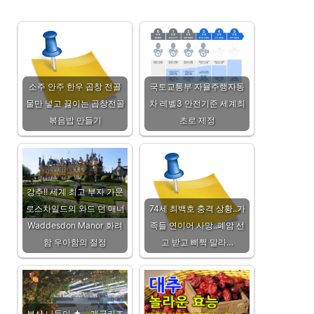
소주 안주 한우 곱창 전골
국토교통부 자율주행자동
물만 넣고 끓이는 곱창전골
차 레벨3 안전기준 세계최
볶음밥 만들기
초로 제정
강추!! 세계 최고 부자 가문
로스차일드의 와드 던 매너
74세 최백호 충격 상황..가
Waddesdon Manor 화려
족들 연이어 사망..폐암 선
함 우아함의 절정
고 받고 삐쩍 말라…
부산 나들이 ★ 개금키즈