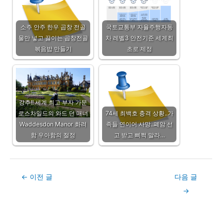
소주 안주 한우 곱창 전골
국토교통부 자율주행자동
물만 넣고 끓이는 곱창전골
차 레벨3 안전기준 세계최
볶음밥 만들기
초로 제정
강추!! 세계 최고 부자 가문
로스차일드의 와드 던 매너
74세 최백호 충격 상황..가
Waddesdon Manor 화려
족들 연이어 사망..폐암 선
함 우아함의 절정
고 받고 삐쩍 말라…
Post
←
이전 글
다음 글
navigation
→