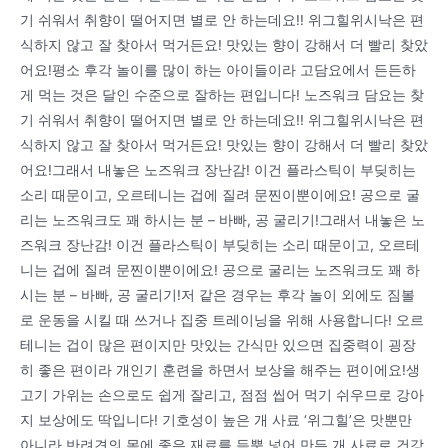
기 쉬워서 취향이 떨어지면 별로 안 하는데요!! 위그힐위시낙은 편
식하지 않고 잘 찾아서 먹거든요! 맛있는 향이 강해서 더 빨리 찾았
어요!평소 후각 놀이를 많이 하는 아이들이라 고담요에서 든든하
게 먹는 것은 달인 수준으로 잘하는 편입니다! 노즈워크 담요는 찾
기 쉬워서 취향이 떨어지면 별로 안 하는데요!! 위그힐위시낙은 편
식하지 않고 잘 찾아서 먹거든요! 맛있는 향이 강해서 더 빨리 찾았
어요!그래서 내놓은 노즈워크 장난감! 이건 플라스틱이 부딪히는
소리 때문이고, 오르테니는 겁에 질려 문찐이뿐이에요! 공으로 굴
리는 노즈워크도 꽤 하시는 분 – 바빠, 공 굴리기!그래서 내놓은 노
즈워크 장난감! 이건 플라스틱이 부딪히는 소리 때문이고, 오르테
니는 겁에 질려 문찐이뿐이에요! 공으로 굴리는 노즈워크도 꽤 하
시는 분 – 바빠, 공 굴리기!저 같은 경우는 후각 놀이 외에도 짐볼
로 운동을 시킬 때 쓰거나 집중 트레이닝을 위해 사용합니다! 오르
테니는 겁이 많은 편이지만 맛있는 간식만 있으면 집중력이 굉장
히 좋은 편이라 개인기 훈련을 하면서 보상을 해주는 편이에요!생
고기 가위는 손으로도 쉽게 잘리고, 점점 씹어 먹기 쉬우므로 강아
지 보상에도 딱입니다! 기호성이 높은 개 사료 ‘위그힐’은 맛뿐만
아니라 반려견의 몸에 좋은 재료를 듬뿍 넣어 만든 개 사료로 건강