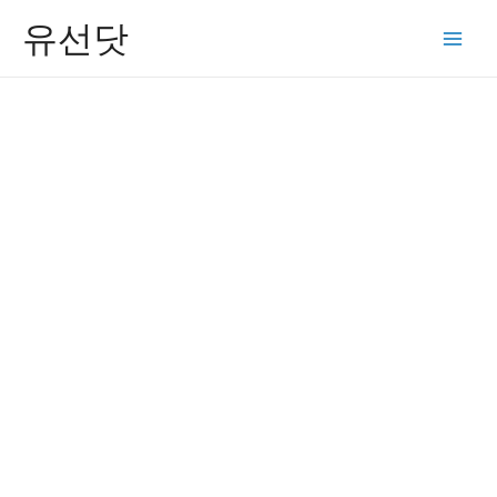
콘
유선닷
텐
Main
츠
Men
로
건
너
뛰
기