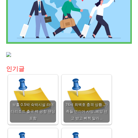
인기글
보홀 0.5박 숙박시설 라메
74세 최백호 충격 상황..가
디리조트 출국 팩 공항 샌딩
족들 연이어 사망..폐암 선
포함
고 받고 삐쩍 말라…