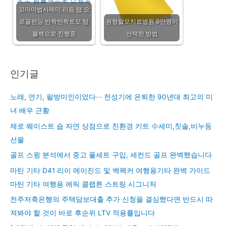
꼬마마법사레미 리듬 탭 오
르골펀딩 반짝반짝토모 텀
원형탈모치료병원 9만명이
블백으로 진행중
선택한 방법
인기글
노래, 연기, 팔방미인이었다··· 전성기에 은퇴한 90년대 최고의 미
녀 배우 근황
제로 웨이스트 숍 자연 상점으로 친환경 키트 수세미,칫솔,비누등
선물
골프 스윙 분석에서 중고 풀세트 구입, 세컨드 골프 완벽했습니다
마틴 기타 D41 리이 메이진드 및 백팩커 여행용기타 완벽 가이드
마틴 기타 여행용 에릭 클랩튼 스트링 시그니처
전주저축은행의 주택담보대출 추가 신청을 결심했다면 반드시 따
져봐야 할 것이 바로 후순위 LTV 적용률입니다