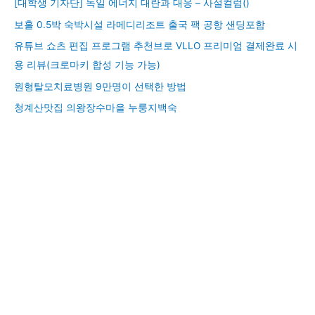
[대학생 기자단] 독일 에너지 대란과 대응 – 사설컬럼()
보홀 0.5박 숙박시설 라메디리조트 출국 팩 공항 샌딩포함
유튜브 쇼츠 편집 프로그램 추천브로 VLLO 프리미엄 결제완료 시
용 리뷰(크로마키 합성 기능 가능)
원형탈모치료병원 9만명이 선택한 방법
청계산맛집 의왕장수마을 누룽지백숙