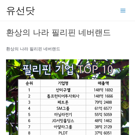
콘
유선닷
텐
Main
츠
Men
로
환상의 나라 필리핀 네버랜드
건
너
뛰
환상의 나라 필리핀 네버랜드
기