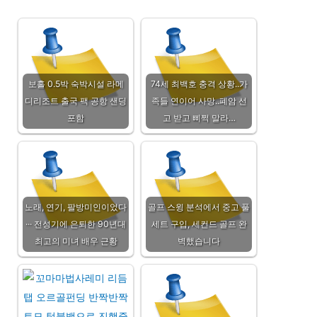
보홀 0.5박 숙박시설 라메
74세 최백호 충격 상황..가
디리조트 출국 팩 공항 샌딩
족들 연이어 사망..폐암 선
포함
고 받고 삐쩍 말라…
노래, 연기, 팔방미인이었다
골프 스윙 분석에서 중고 풀
··· 전성기에 은퇴한 90년대
세트 구입, 세컨드 골프 완
최고의 미녀 배우 근황
벽했습니다