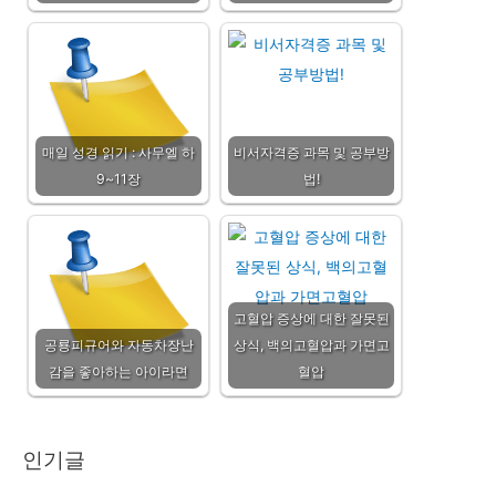
매일 성경 읽기 : 사무엘 하
비서자격증 과목 및 공부방
9~11장
법!
고혈압 증상에 대한 잘못된
공룡피규어와 자동차장난
상식, 백의고혈압과 가면고
감을 좋아하는 아이라면
혈압
인기글