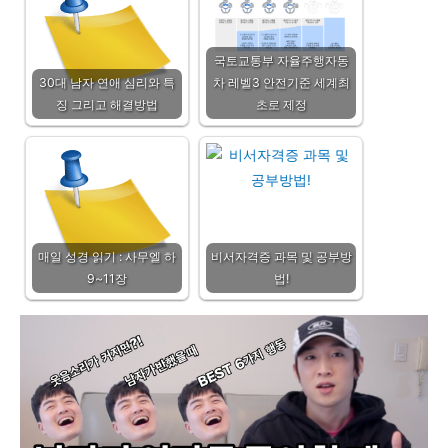
국토교통부 자율주행자동
30대 남자 연애 심리와 특
차 레벨3 안전기준 세계최
징 그리고 해결방법
초로 제정
매일 성경 읽기 : 사무엘 하
비서자격증 과목 및 공부방
9~11장
법!