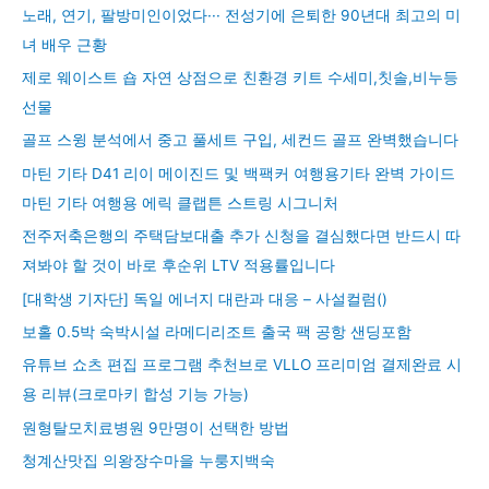
노래, 연기, 팔방미인이었다··· 전성기에 은퇴한 90년대 최고의 미
녀 배우 근황
제로 웨이스트 숍 자연 상점으로 친환경 키트 수세미,칫솔,비누등
선물
골프 스윙 분석에서 중고 풀세트 구입, 세컨드 골프 완벽했습니다
마틴 기타 D41 리이 메이진드 및 백팩커 여행용기타 완벽 가이드
마틴 기타 여행용 에릭 클랩튼 스트링 시그니처
전주저축은행의 주택담보대출 추가 신청을 결심했다면 반드시 따
져봐야 할 것이 바로 후순위 LTV 적용률입니다
[대학생 기자단] 독일 에너지 대란과 대응 – 사설컬럼()
보홀 0.5박 숙박시설 라메디리조트 출국 팩 공항 샌딩포함
유튜브 쇼츠 편집 프로그램 추천브로 VLLO 프리미엄 결제완료 시
용 리뷰(크로마키 합성 기능 가능)
원형탈모치료병원 9만명이 선택한 방법
청계산맛집 의왕장수마을 누룽지백숙