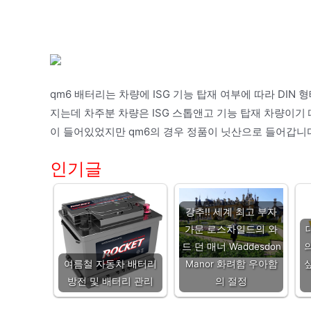
qm6 배터리는 차량에 ISG 기능 탑재 여부에 따라 DI
지는데 차주분 차량은 ISG 스톱앤고 기능 탑재 차량이기
이 들어있었지만 qm6의 경우 정품이 닛산으로 들어갑니
인기글
강추!! 세계 최고 부자
가문 로스차일드의 와
드 던 매너 Waddesdon
여름철 자동차 배터리
Manor 화려함 우아함
방전 및 배터리 관리
의 절정