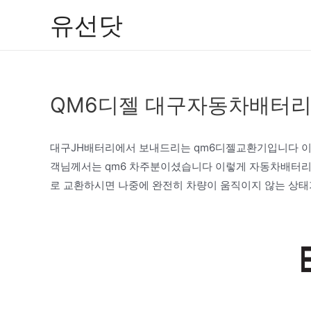
콘
유선닷
텐
츠
로
건
QM6디젤 대구자동차배터리
너
뛰
기
대구JH배터리에서 보내드리는 qm6디젤교환기입니다 이
객님께서는 qm6 차주분이셨습니다 이렇게 자동차배터리
로 교환하시면 나중에 완전히 차량이 움직이지 않는 상태