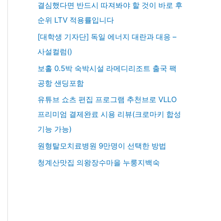
결심했다면 반드시 따져봐야 할 것이 바로 후
순위 LTV 적용률입니다
[대학생 기자단] 독일 에너지 대란과 대응 –
사설컬럼()
보홀 0.5박 숙박시설 라메디리조트 출국 팩
공항 샌딩포함
유튜브 쇼츠 편집 프로그램 추천브로 VLLO
프리미엄 결제완료 시용 리뷰(크로마키 합성
기능 가능)
원형탈모치료병원 9만명이 선택한 방법
청계산맛집 의왕장수마을 누룽지백숙