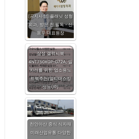
[공지사항] 플래닛 성형
외과, 방문 전 필독 - 신
동우 대표원장
삼성 갤럭시북
4NT750XGP-G72A, 일
자러를 위한 업소용노
트북추천(멀티태스킹
성능UP)
천안아산 중식 식자재
미래산업유통 다양한