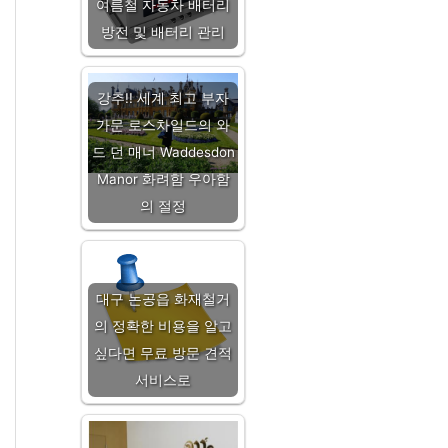
여름철 자동차 배터리
방전 및 배터리 관리
강추!! 세계 최고 부자
가문 로스차일드의 와
드 던 매너 Waddesdon
Manor 화려함 우아함
의 절정
대구 논공읍 화재철거
의 정확한 비용을 알고
싶다면 무료 방문 견적
서비스로