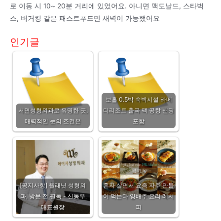
로 이동 시 10~ 20분 거리에 있었어요. 아니면 맥도날드, 스타벅
스, 버거킹 같은 패스트푸드만 새벽이 가능했어요
인기글
보홀 0.5박 숙박시설 라메
서면성형외과로 유명한 곳,
디리조트 출국 팩 공항 샌딩
매력적인 눈의 조건은
포함
[공지사항] 플래닛 성형외
혼자 살면서 요즘 자주 만들
과, 방문 전 필독 - 신동우
어 먹는다 양배추 요리 레시
대표원장
피