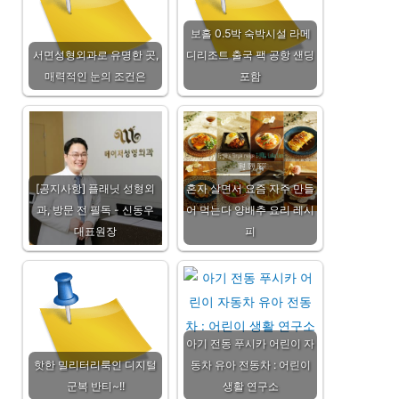
보홀 0.5박 숙박시설 라메
서면성형외과로 유명한 곳,
디리조트 출국 팩 공항 샌딩
매력적인 눈의 조건은
포함
[공지사항] 플래닛 성형외
혼자 살면서 요즘 자주 만들
과, 방문 전 필독 - 신동우
어 먹는다 양배추 요리 레시
대표원장
피
아기 전동 푸시카 어린이 자
핫한 밀리터리룩인 디지털
동차 유아 전동차 : 어린이
군복 반티~!!
생활 연구소