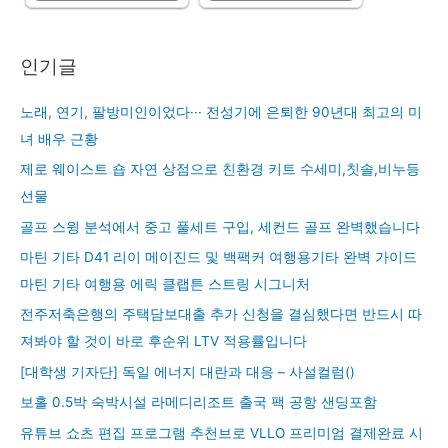
인기글
노래, 연기, 팔방미인이었다··· 전성기에 은퇴한 90년대 최고의 미
녀 배우 근황
제로 웨이스트 숍 자연 상점으로 친환경 키트 수세미,칫솔,비누등
선물
골프 스윙 분석에서 중고 풀세트 구입, 세컨드 골프 완벽했습니다
마틴 기타 D41 리이 메이진드 및 백팩커 여행용기타 완벽 가이드
마틴 기타 여행용 에릭 클랩튼 스트링 시그니처
전주저축은행의 주택담보대출 추가 신청을 결심했다면 반드시 따
져봐야 할 것이 바로 후순위 LTV 적용률입니다
[대학생 기자단] 독일 에너지 대란과 대응 – 사설컬럼()
보홀 0.5박 숙박시설 라메디리조트 출국 팩 공항 샌딩포함
유튜브 쇼츠 편집 프로그램 추천브로 VLLO 프리미엄 결제완료 시