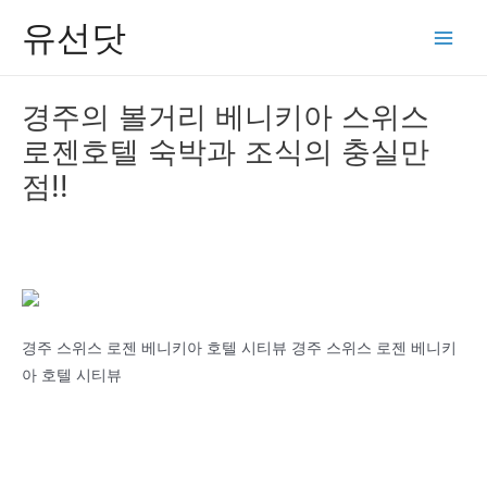
콘
유선닷
텐
Main
츠
Men
로
경주의 볼거리 베니키아 스위스
건
로젠호텔 숙박과 조식의 충실만
너
뛰
점!!
기
경주 스위스 로젠 베니키아 호텔 시티뷰 경주 스위스 로젠 베니키
아 호텔 시티뷰