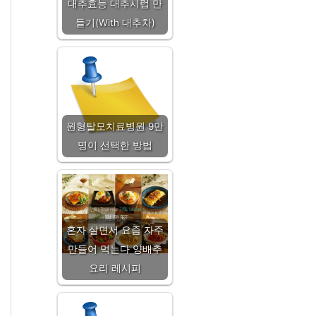
대추효능 대추시럽 만
들기(With 대추차)
원형탈모치료병원 9만
명이 선택한 방법
혼자 살면서 요즘 자주
만들어 먹는다 양배추
요리 레시피