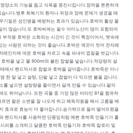
 영양소의 기능을 돕고 식욕을 증진시킵니다.점막을 튼튼하게
있습니다.병후 회복기의 환자나 위장과 장에 문제가 생겼을 때
무기질은 성인병을 예방하는 효과가 있습니다.호박의 활성 물
 일이 많습니다.또 호박씨에는 필수 아미노산이 많이 포함되어
의 부작용 호박은 소화되는 시간이 긴 것이 특징이어서, 뱃속에
 있는 사람은 피하는 것이 좋습니다.호박은 깨끗이 씻어 전자레
자레인지에 데운 호박을 자르고 속을 파내어 껍질을 벗깁니다.
호박을 넣고 물 800ml와 불린 찹쌀을 넣습니다.적당량의 설
상태에서 핸드믹서로 찹쌀과 호박을 갈아줍니다.호박죽은 미니
 한 알 넣고 설탕, 단팥 넣고 찹쌀이 다 익으면 불을 끕니다.
소를 넣으면 설탕량을 줄이면서 달게 만들 수 있습니다.팥의
도 뛰어납니다. 또한 곡물 중 가장 많은 비타민 B1을 함유하
따르면 팥은 소변을 잘 나오게 하고 해독작용을 해서 고름을 배
지 효과로 효능이 더 좋아집니다.숟가락으로 들어 떨어뜨렸을
와 핸드믹서를 사용하면 단풍잎처럼 예쁜 호박죽 만들기가 훌
레시피를 소개하고 달콤한 호박죽 만들기와 호박죽 칼로리 및