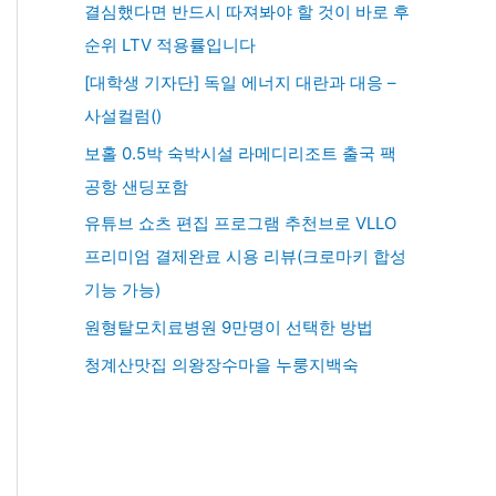
결심했다면 반드시 따져봐야 할 것이 바로 후
순위 LTV 적용률입니다
[대학생 기자단] 독일 에너지 대란과 대응 –
사설컬럼()
보홀 0.5박 숙박시설 라메디리조트 출국 팩
공항 샌딩포함
유튜브 쇼츠 편집 프로그램 추천브로 VLLO
프리미엄 결제완료 시용 리뷰(크로마키 합성
기능 가능)
원형탈모치료병원 9만명이 선택한 방법
청계산맛집 의왕장수마을 누룽지백숙