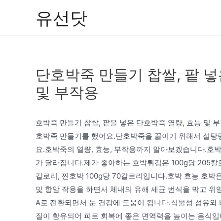
콘
유선닷
텐
츠
로
건
단호박죽 만들기 찹쌀, 팥 넣
너
뛰
및 부작용
기
호박죽 만들기 찹쌀, 팥을 넣은 단호박죽 열량, 효능 및
호박죽 만들기를 했어요.단호박죽을 끓이기 위해서 설탕
요.호박죽의 열량, 효능, 부작용까지 알아보겠습니다.호
가 달라집니다.제가 좋아하는 호박튀김은 100g당 205칼로
칼로리, 찐호박 100g당 70칼로리입니다.호박 효능 호
및 항암 작용을 하면서 체내의 유해 세균 번식을 막고 
A로 전환되면서 눈 건강에 도움이 됩니다.식물성 섬유와 비타
질이 함유되어 피로 회복에 좋은 면역력을 높이는 음식입니