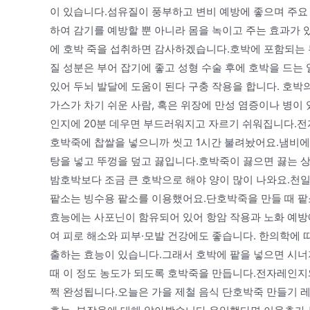
이 있습니다.섬유질이 풍부하고 변비 예방에 좋으며 주요
하여 감기를 예방할 뿐 아니라 몸을 녹이고 주는 효과가 
에 호박 죽을 섭취하면 감사하겠습니다.호박에 포함되는 
질 성분은 부어 잡기에 좋고 성형 수술 후에 호박을 드는
있어 두뇌 발달에 도움이 된다 구충 작용을 합니다. 호박
가스가 차기 쉬운 사람, 혹은 위장에 만성 염증이나 병이
인지에 20분 데우면 부드러워지고 자르기 쉬워집니다.전
호박죽에 찹쌀을 넣으니까 씻고 1시간 불려놨어요.냄비에 
탕을 넣고 뚜껑을 덮고 끓입니다.호박죽이 끓으면 끓는 
밤호박보다 조금 큰 호박으로 해야 양이 많이 나와요.천일염
팥소는 빙수용 팥소를 이용했어요.단호박죽을 만들 때 팥
효능에는 사포닌이 함유되어 있어 항암 작용과 노화 예방에
여 피로 해소와 피부·모발 건강에도 좋습니다. 한의학에 
출하는 효능이 있습니다.그래서 호박에 팥을 넣으면 시너
때 이 정도 농도가 되도록 호박죽을 만듭니다.전자레인지
쩍 완성됩니다.오늘은 가을 제철 음식 단호박죽 만들기 