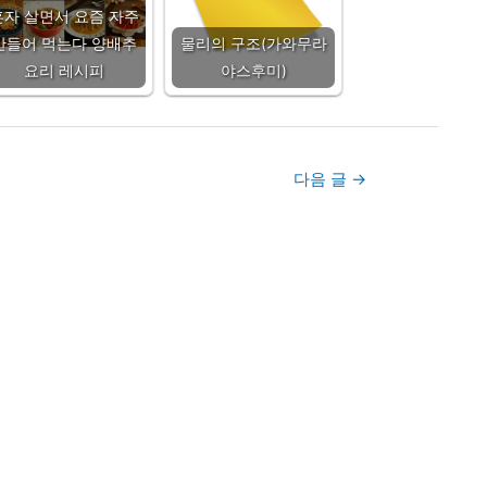
혼자 살면서 요즘 자주
만들어 먹는다 양배추
물리의 구조(가와무라
요리 레시피
야스후미)
다음 글
→