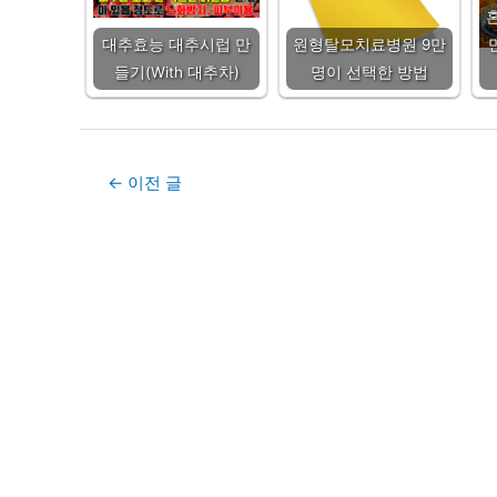
대추효능 대추시럽 만
원형탈모치료병원 9만
들기(With 대추차)
명이 선택한 방법
Post
←
이전 글
navigation