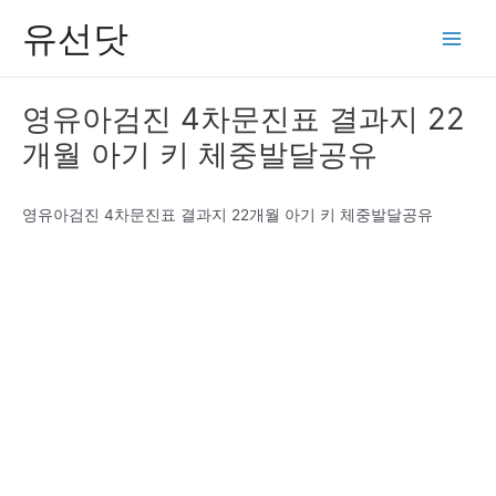
콘
유선닷
텐
Main
츠
Men
로
영유아검진 4차문진표 결과지 22
건
개월 아기 키 체중발달공유
너
뛰
기
영유아검진 4차문진표 결과지 22개월 아기 키 체중발달공유