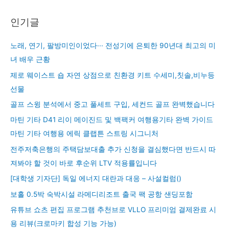
인기글
노래, 연기, 팔방미인이었다··· 전성기에 은퇴한 90년대 최고의 미
녀 배우 근황
제로 웨이스트 숍 자연 상점으로 친환경 키트 수세미,칫솔,비누등
선물
골프 스윙 분석에서 중고 풀세트 구입, 세컨드 골프 완벽했습니다
마틴 기타 D41 리이 메이진드 및 백팩커 여행용기타 완벽 가이드
마틴 기타 여행용 에릭 클랩튼 스트링 시그니처
전주저축은행의 주택담보대출 추가 신청을 결심했다면 반드시 따
져봐야 할 것이 바로 후순위 LTV 적용률입니다
[대학생 기자단] 독일 에너지 대란과 대응 – 사설컬럼()
보홀 0.5박 숙박시설 라메디리조트 출국 팩 공항 샌딩포함
유튜브 쇼츠 편집 프로그램 추천브로 VLLO 프리미엄 결제완료 시
용 리뷰(크로마키 합성 기능 가능)