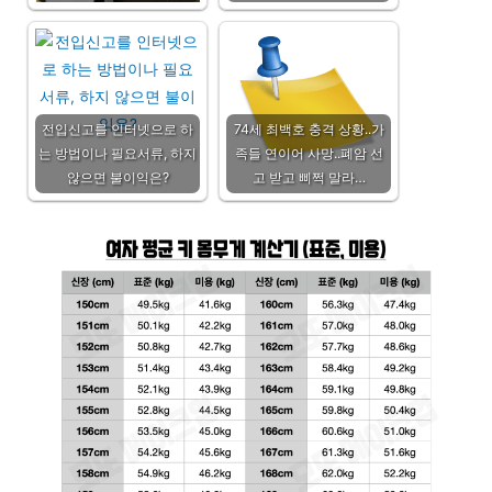
전입신고를 인터넷으로 하
74세 최백호 충격 상황..가
는 방법이나 필요서류, 하지
족들 연이어 사망..폐암 선
않으면 불이익은?
고 받고 삐쩍 말라…