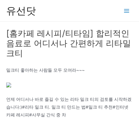
콘
유선닷
텐
Main
츠
Men
로
[홈카페 레시피/티타임] 합리적인
건
음료로 어디서나 간편하게 리타밀
너
뛰
크티
기
밀크티 좋아하는 사람들 모두 모여라~~~
언제 어디서나 바로 즐길 수 있는 리타 밀크 티의 검토를 시작하겠
습니다:)#리타 밀크 티. 밀크 티 만드는 법#밀크 티 추천#인터넷
카페 레시피#사무실 간식 중 차