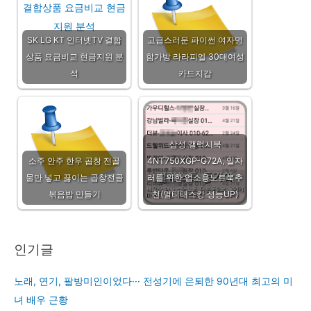
SK LG KT 인터넷TV 결합
고급스러운 파이썬 여자명
상품 요금비교 현금지원 분
함가방 라라피엘 30대여성
석
카드지갑
삼성 갤럭시북
소주 안주 한우 곱창 전골
4NT750XGP-G72A, 일자
물만 넣고 끓이는 곱창전골
러를 위한 업소용노트북추
볶음밥 만들기
천(멀티태스킹 성능UP)
인기글
노래, 연기, 팔방미인이었다··· 전성기에 은퇴한 90년대 최고의 미
녀 배우 근황