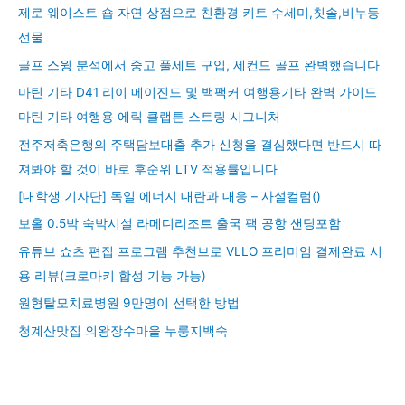
제로 웨이스트 숍 자연 상점으로 친환경 키트 수세미,칫솔,비누등
선물
골프 스윙 분석에서 중고 풀세트 구입, 세컨드 골프 완벽했습니다
마틴 기타 D41 리이 메이진드 및 백팩커 여행용기타 완벽 가이드
마틴 기타 여행용 에릭 클랩튼 스트링 시그니처
전주저축은행의 주택담보대출 추가 신청을 결심했다면 반드시 따
져봐야 할 것이 바로 후순위 LTV 적용률입니다
[대학생 기자단] 독일 에너지 대란과 대응 – 사설컬럼()
보홀 0.5박 숙박시설 라메디리조트 출국 팩 공항 샌딩포함
유튜브 쇼츠 편집 프로그램 추천브로 VLLO 프리미엄 결제완료 시
용 리뷰(크로마키 합성 기능 가능)
원형탈모치료병원 9만명이 선택한 방법
청계산맛집 의왕장수마을 누룽지백숙