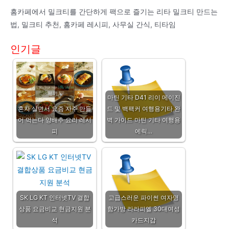
홈카페에서 밀크티를 간단하게 팩으로 즐기는 리타 밀크티 만드는
법, 밀크티 추천, 홈카페 레시피, 사무실 간식, 티타임
인기글
마틴 기타 D41 리이 메이진
혼자 살면서 요즘 자주 만들
드 및 백팩커 여행용기타 완
어 먹는다 양배추 요리 레시
벽 가이드 마틴 기타 여행용
피
에릭…
SK LG KT 인터넷TV 결합
고급스러운 파이썬 여자명
상품 요금비교 현금지원 분
함가방 라라피엘 30대여성
석
카드지갑