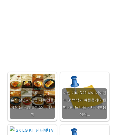
마틴 기타 D41 리이 메이진
혼자 살면서 요즘 자주 만들
드 및 백팩커 여행용기타 완
어 먹는다 양배추 요리 레시
벽 가이드 마틴 기타 여행용
피
에릭…